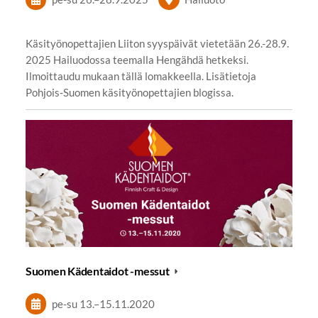
Käsityönopettajien Liiton syyspäivät vietetään 26.-28.9.
2025 Hailuodossa teemalla Hengähdä hetkeksi.
Ilmoittaudu mukaan tällä lomakkeella. Lisätietoja
Pohjois-Suomen käsityönopettajien blogissa.
Suomen Kädentaidot -messut
pe-su
13.
–
15.11.2020