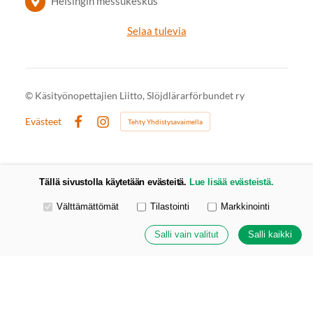
Helsingin messukeskus
Selaa tulevia
©
Käsityönopettajien Liitto, Slöjdlärarförbundet ry
Evästeet
Tehty Yhdistysavaimella
Facebook
Instagram
Tällä sivustolla käytetään evästeitä.
Lue lisää evästeistä.
Valitse käytettävät evästeet
Välttämättömät
Tilastointi
Markkinointi
Salli vain valitut
Salli kaikki