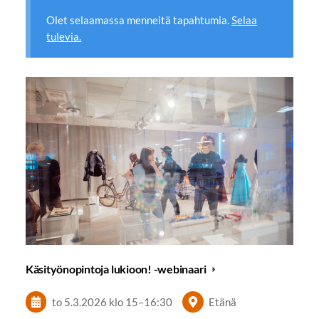
Olet selaamassa menneitä tapahtumia.
Selaa
tulevia.
Käsityönopintoja lukioon! -webinaari
to 5.3.2026
klo 15
–
16:30
Etänä