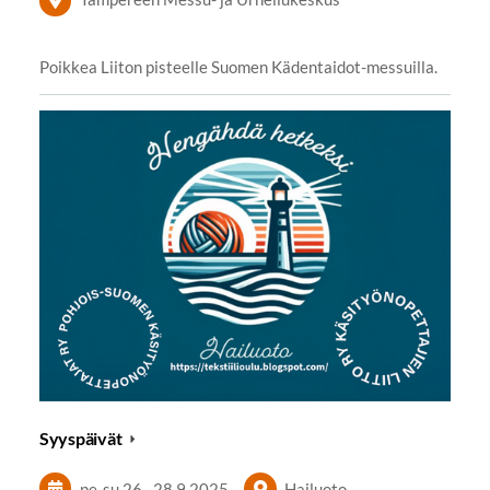
Poikkea Liiton pisteelle Suomen Kädentaidot-messuilla.
Syyspäivät
pe-su
26.
–
28.9.2025
Hailuoto