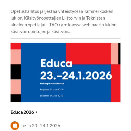
Opetushallitus järjestää yhteistyössä Tammerkosken
lukion, Käsityönopettajien Liitto ry:n ja Teknisten
aineiden opettajat - TAO r.y.:n kanssa webinaarin lukion
käsityön opintojen ja käsityön…
Educa 2026
pe-la
23.
–
24.1.2026