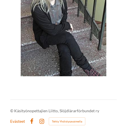
©
Käsityönopettajien Liitto, Slöjdlärarförbundet ry
Evästeet
Tehty Yhdistysavaimella
Facebook
Instagram