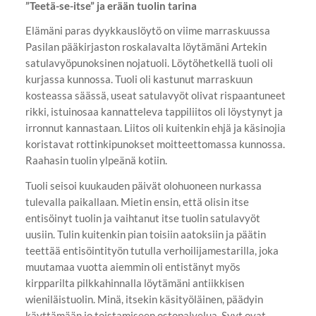
”Teetä-se-itse” ja erään tuolin tarina
Elämäni paras dyykkauslöytö on viime marraskuussa
Pasilan pääkirjaston roskalavalta löytämäni Artekin
satulavyöpunoksinen nojatuoli. Löytöhetkellä tuoli oli
kurjassa kunnossa. Tuoli oli kastunut marraskuun
kosteassa säässä, useat satulavyöt olivat rispaantuneet
rikki, istuinosaa kannatteleva tappiliitos oli löystynyt ja
irronnut kannastaan. Liitos oli kuitenkin ehjä ja käsinojia
koristavat rottinkipunokset moitteettomassa kunnossa.
Raahasin tuolin ylpeänä kotiin.
Tuoli seisoi kuukauden päivät olohuoneen nurkassa
tulevalla paikallaan. Mietin ensin, että olisin itse
entisöinyt tuolin ja vaihtanut itse tuolin satulavyöt
uusiin. Tulin kuitenkin pian toisiin aatoksiin ja päätin
teettää entisöintityön tutulla verhoilijamestarilla, joka
muutamaa vuotta aiemmin oli entistänyt myös
kirpparilta pilkkahinnalla löytämäni antiikkisen
wieniläistuolin. Minä, itsekin käsityöläinen, päädyin
käyttämään jo toistamiseen ostopalvelua. Syyt ovat