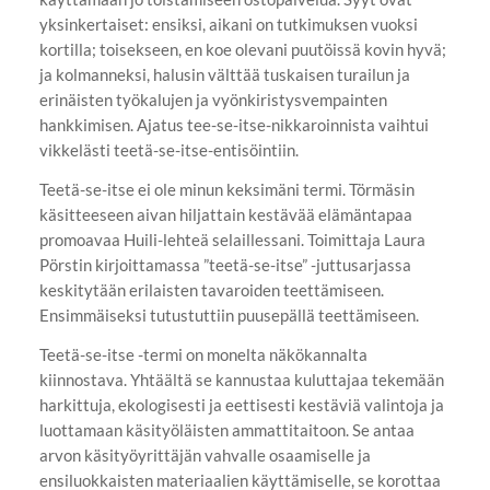
yksinkertaiset: ensiksi, aikani on tutkimuksen vuoksi
kortilla; toisekseen, en koe olevani puutöissä kovin hyvä;
ja kolmanneksi, halusin välttää tuskaisen turailun ja
erinäisten työkalujen ja vyönkiristysvempainten
hankkimisen. Ajatus tee-se-itse-nikkaroinnista vaihtui
vikkelästi teetä-se-itse-entisöintiin.
Teetä-se-itse ei ole minun keksimäni termi. Törmäsin
käsitteeseen aivan hiljattain kestävää elämäntapaa
promoavaa Huili-lehteä selaillessani. Toimittaja Laura
Pörstin kirjoittamassa ”teetä-se-itse” -juttusarjassa
keskitytään erilaisten tavaroiden teettämiseen.
Ensimmäiseksi tutustuttiin puusepällä teettämiseen.
Teetä-se-itse -termi on monelta näkökannalta
kiinnostava. Yhtäältä se kannustaa kuluttajaa tekemään
harkittuja, ekologisesti ja eettisesti kestäviä valintoja ja
luottamaan käsityöläisten ammattitaitoon. Se antaa
arvon käsityöyrittäjän vahvalle osaamiselle ja
ensiluokkaisten materiaalien käyttämiselle, se korottaa