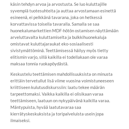
käsin tehdyn arvoa ja arvostusta. Se luo kuluttajille
syvempiä tuotesuhteita ja auttaa arvostamaan esinettä
esineenä, ei pelkkänä tavarana, joka on hetkessä
korvattavissa toisella tavaralla. Samalla se saa
huonekalumarkettien MDF-hötön ostamisen näyttämään
arveluttavalta kuluttamiselta ja bulkkihuonekaluja
omistavat kuluttajaraukat eko-sosiaalisesti
sivistymättöminä. Teettämisessä häilyy myös tietty
elitismin varjo, sillä kaikilla ei todellakaan ole varaa
maksaa tonnia ruokapöydästä.
Keskustelu teettämisen mahdollisuuksista on minusta
erittäin tervetullut lisä viime vuosina voimistuneeseen
kriittiseen kulutusdiskurssiin: laatu tekee määrän
tarpeettomaksi. Vaikka kaikilla ei olisikaan varaa
teettämiseen, laatuun on nykypäivänä kaikilla varaa.
Mäntypuista, hyvää laatutavaraa saa
kierrätyskeskuksista ja toripalveluista usein jopa
ilmaiseksi.