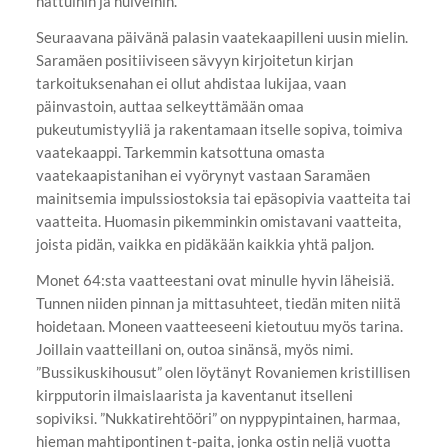
hattuihin ja huiveihin.
Seuraavana päivänä palasin vaatekaapilleni uusin mielin.
Saramäen positiiviseen sävyyn kirjoitetun kirjan
tarkoituksenahan ei ollut ahdistaa lukijaa, vaan
päinvastoin, auttaa selkeyttämään omaa
pukeutumistyyliä ja rakentamaan itselle sopiva, toimiva
vaatekaappi. Tarkemmin katsottuna omasta
vaatekaapistanihan ei vyörynyt vastaan Saramäen
mainitsemia impulssiostoksia tai epäsopivia vaatteita tai
vaatteita. Huomasin pikemminkin omistavani vaatteita,
joista pidän, vaikka en pidäkään kaikkia yhtä paljon.
Monet 64:sta vaatteestani ovat minulle hyvin läheisiä.
Tunnen niiden pinnan ja mittasuhteet, tiedän miten niitä
hoidetaan. Moneen vaatteeseeni kietoutuu myös tarina.
Joillain vaatteillani on, outoa sinänsä, myös nimi.
”Bussikuskihousut” olen löytänyt Rovaniemen kristillisen
kirpputorin ilmaislaarista ja kaventanut itselleni
sopiviksi. ”Nukkatirehtööri” on nyppypintainen, harmaa,
hieman mahtipontinen t-paita, jonka ostin neljä vuotta