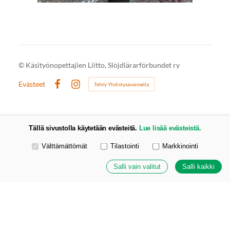
©
Käsityönopettajien Liitto, Slöjdlärarförbundet ry
Evästeet
Tehty Yhdistysavaimella
Facebook
Instagram
Tällä sivustolla käytetään evästeitä.
Lue lisää evästeistä.
Valitse käytettävät evästeet
Välttämättömät
Tilastointi
Markkinointi
Salli vain valitut
Salli kaikki