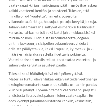
vaatekaappi -kirjan inspiroimana päätin myös itse laskea
kaikki vaatteeni, kenkäni ja asusteeni. Tulos on, että
minulla on 64 ”vaatetta”: hameita, puseroita,
villaneuleita, farkkuja, housuja, t-paitoja, kevyitä jakkuja.
Tähän vaatemäärään sisältyvät esimerkiksi tuulihousut,
kerrasto, nahkashortsit sekä kaksi juhlamekkoa. Lisäksi
minulla on noin 30 erilaista urheiluvaatetta joogaan,
uintiin, juoksuun ja sisäpelien pelaamiseen, yhdeksän
erilaista päällystakkia, kaksi iltapukua, kylpytakki ja x-
määrä erilaisia alusvaatteiksi luettavia pukineita.
Vaatekaapissani on siis reilusti toistasataa vaatetta – ja
siihen vielä kengät ja asusteet päälle.
Tulos oli sekä hätkähdyttävä että pökerryttävä.
Materiaa tuntui olevan liikaa, eikä vaatteiden eettinen ja
ekologinen omatuntokaan ollut kaikilta osilta niin puhdas
kuin olisi pitänyt. Hyvänä pitämäni vaatekaappi paljastui
ahdistusta lietsovaksi, pahan mielen vaatekaapiksi. En
edes kyennyt jatkamaan listausta kenkiin, käsineisiin,