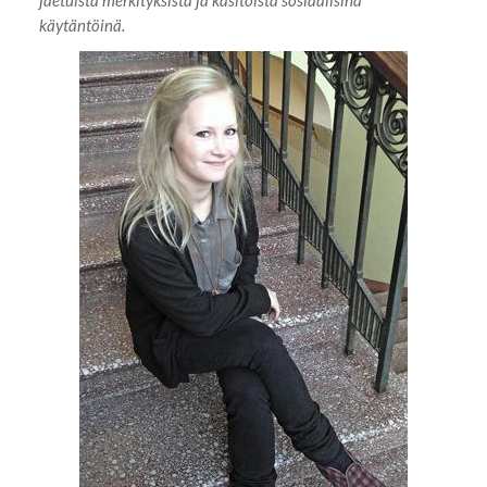
käytäntöinä.