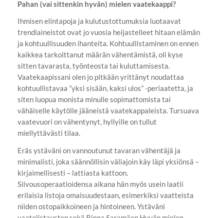
Pahan (vai sittenkin hyvän) mielen vaatekaappi?
Ihmisen elintapoja ja kulutustottumuksia luotaavat
trendiaineistot ovat jo vuosia heijastelleet hitaan elämän
ja kohtuullisuuden ihanteita. Kohtuullistaminen on ennen
kaikkea tarkoittanut määrän vähentämistä, oli kyse
sitten tavarasta, työnteosta tai kuluttamisesta.
Vaatekaapissani olen jo pitkään yrittänyt noudattaa
kohtuullistavaa ”yksi sisään, kaksi ulos” -periaatetta, ja
siten luopua monista minulle sopimattomista tai
vähäiselle käytölle jääneistä vaatekappaleista. Tursuava
vaatevuori on vähentynyt, hyllyille on tullut
miellyttävästi tilaa.
Eräs ystäväni on vannoutunut tavaran vähentäjä ja
minimalisti, joka säännöllisin väliajoin käy läpi yksiönsä –
kirjaimellisesti – lattiasta kattoon.
Siivousoperaatioidensa aikana hän myös usein laatii
erilaisia listoja omaisuudestaan, esimerkiksi vaatteista
niiden ostopaikkoineen ja hintoineen. Ystäväni
vaatelistausten sekä Rinna Saramäen Hyvän mielen