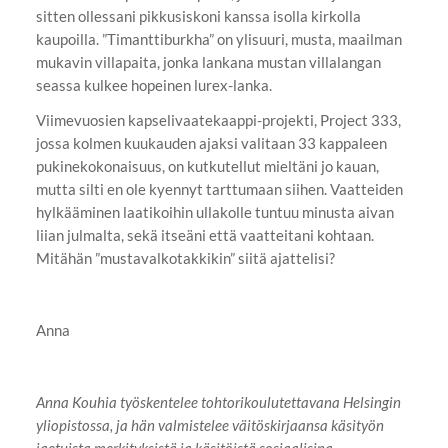
sitten ollessani pikkusiskoni kanssa isolla kirkolla
kaupoilla. ”Timanttiburkha” on ylisuuri, musta, maailman
mukavin villapaita, jonka lankana mustan villalangan
seassa kulkee hopeinen lurex-lanka.
Viimevuosien kapselivaatekaappi-projekti, Project 333,
jossa kolmen kuukauden ajaksi valitaan 33 kappaleen
pukinekokonaisuus, on kutkutellut mieltäni jo kauan,
mutta silti en ole kyennyt tarttumaan siihen. Vaatteiden
hylkääminen laatikoihin ullakolle tuntuu minusta aivan
liian julmalta, sekä itseäni että vaatteitani kohtaan.
Mitähän ”mustavalkotakkikin” siitä ajattelisi?
Anna
Anna Kouhia työskentelee tohtorikoulutettavana Helsingin
yliopistossa, ja hän valmistelee väitöskirjaansa käsityön
jaetuista merkityksistä ja käsitöistä sosiaalisina