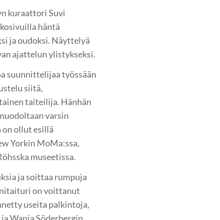
yn kuraattori Suvi
osivuilla häntä
si ja oudoksi. Näyttelyä
n ajattelun ylistykseksi.
a suunnittelijaa työssään
stelu siitä,
ainen taiteilija. Hänhän
omuodoltaan varsin
on ollut esillä
ew Yorkin MoMa:ssa,
 Röhsska museetissa.
ksia ja soittaa rumpuja
taituri on voittanut
netty useita palkintoja,
n ja Wanja Söderbergin