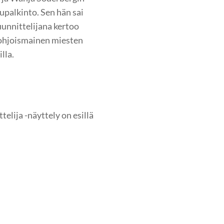
upalkinto. Sen hän sai
unnittelijana kertoo
 pohjoismainen miesten
lla.
elija -näyttely on esillä