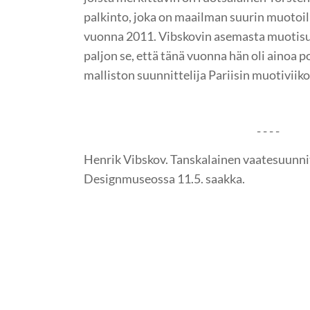
palkinto, joka on maailman suurin muotoil
vuonna 2011. Vibskovin asemasta muotisu
paljon se, että tänä vuonna hän oli ainoa
malliston suunnittelija Pariisin muotiviikoi
- - - -
Henrik Vibskov. Tanskalainen vaatesuunnitt
Designmuseossa 11.5. saakka.