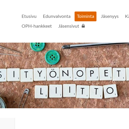
Etusivu
Edunvalvonta
Toiminta
Jäsenyys
K
OPH-hankkeet
Jäsensivut