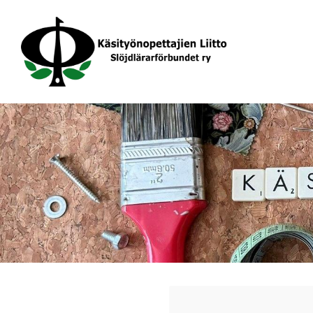
Siirry
sivun
sisältöön
Käsityönopettajien Liitto