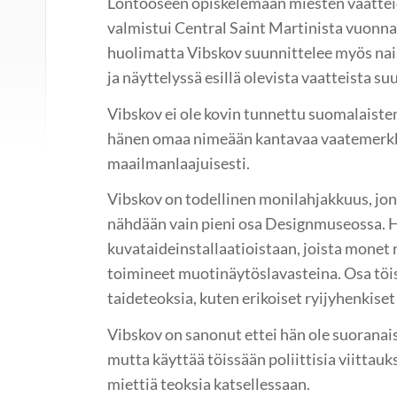
Lontooseen opiskelemaan miesten vaatteid
valmistui Central Saint Martinista vuonn
huolimatta Vibskov suunnittelee myös nais
ja näyttelyssä esillä olevista vaatteista su
Vibskov ei ole kovin tunnettu suomalaist
hänen omaa nimeään kantavaa vaatemerk
maailmanlaajuisesti.
Vibskov on todellinen monilahjakkuus, jon
nähdään vain pieni osa Designmuseossa. 
kuvataideinstallaatioistaan, joista monet 
toimineet muotinäytöslavasteina. Osa töis
taideteoksia, kuten erikoiset ryijyhenkiset
Vibskov on sanonut ettei hän ole suoranaises
mutta käyttää töissään poliittisia viittauk
miettiä teoksia katsellessaan.