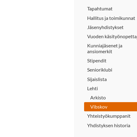
Tapahtumat
Hallitus ja toimikunnat
Jäsenyhdistykset
Vuoden käsityönopetta
Kunniajäsenet ja
ansiomerkit
Stipendit
Senioriklubi
Sijaislista
Lehti
Arkisto
Vibskov
Yhteistyökumppanit
Yhdistyksen historia