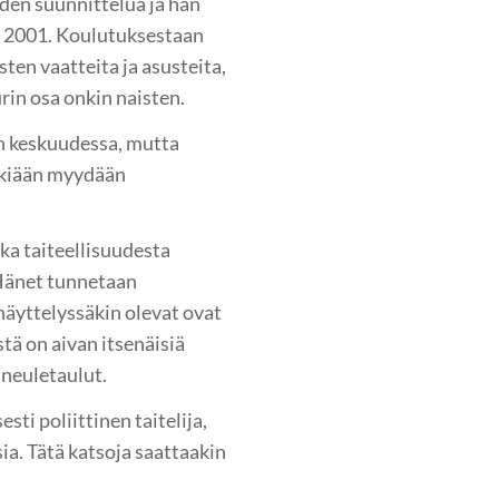
en suunnittelua ja hän
a 2001. Koulutuksestaan
ten vaatteita ja asusteita,
urin osa onkin naisten.
en keskuudessa, mutta
kiään myydään
ka taiteellisuudesta
Hänet tunnetaan
näyttelyssäkin olevat ovat
tä on aivan itsenäisiä
 neuletaulut.
ti poliittinen taitelija,
sia. Tätä katsoja saattaakin