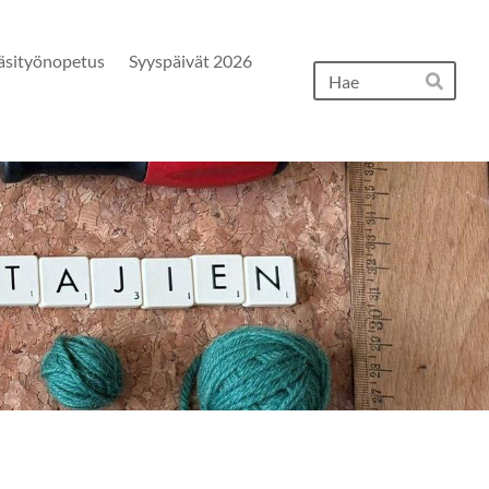
äsityönopetus
Syyspäivät 2026
Hak
Hae