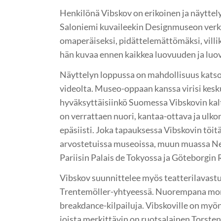
Henkilönä Vibskov on erikoinen ja näyttel
Saloniemi kuvaileekin Designmuseon verkk
omaperäiseksi, pidättelemättömäksi, villik
hän kuvaa ennen kaikkea luovuuden ja luova
Näyttelyn loppussa on mahdollisuus katso
videolta. Museo-oppaan kanssa virisi kesku
hyväksyttäisiinkö Suomessa Vibskovin kalt
on verrattaen nuori, kantaa-ottava ja ulk
epäsiisti. Joka tapauksessa Vibskovin töitä 
arvostetuissa museoissa, muun muassa N
Pariisin Palais de Tokyossa ja Göteborgin
Vibskov suunnittelee myös teatterilavastu
Trentemöller-yhtyeessä. Nuorempana moni
breakdance-kilpailuja. Vibskoville on myön
joista merkittävin on ruotsalainen Torste