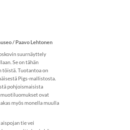
museo / Paavo Lehtonen
bskovin suurnäyttely
laan. Se on tähän
n töistä. Tuotantoa on
äisestä Pigs-mallistosta.
stä pohjoismaisista
ä muotiluomukset ovat
hjakas myös monella muulla
ispojan tie vei