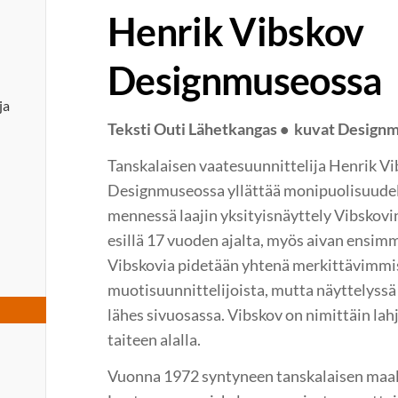
Henrik Vibskov
Designmuseossa
ja
Teksti Outi Lähetkangas • kuvat Design
Tanskalaisen vaatesuunnittelija Henrik Vi
Designmuseossa yllättää monipuolisuudel
mennessä laajin yksityisnäyttely Vibskovi
esillä 17 vuoden ajalta, myös aivan ensimm
Vibskovia pidetään yhtenä merkittävimmi
muotisuunnittelijoista, mutta näyttelyss
lähes sivuosassa. Vibskov on nimittäin la
taiteen alalla.
Vuonna 1972 syntyneen tanskalaisen maala