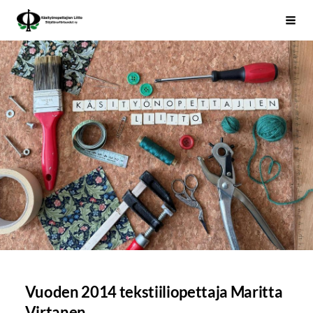
Siirry
Käsityönopettajien Liitto
Haku
sivun
sisältöön
Vuoden 2014 tekstiiliopettaja Maritta
Virtanen