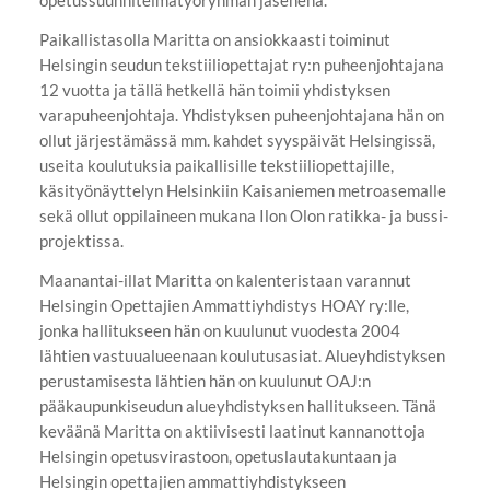
opetussuunnitelmatyöryhmän jäsenenä.
Paikallistasolla Maritta on ansiokkaasti toiminut
Helsingin seudun tekstiiliopettajat ry:n puheenjohtajana
12 vuotta ja tällä hetkellä hän toimii yhdistyksen
varapuheenjohtaja. Yhdistyksen puheenjohtajana hän on
ollut järjestämässä mm. kahdet syyspäivät Helsingissä,
useita koulutuksia paikallisille tekstiiliopettajille,
käsityönäyttelyn Helsinkiin Kaisaniemen metroasemalle
sekä ollut oppilaineen mukana Ilon Olon ratikka- ja bussi-
projektissa.
Maanantai-illat Maritta on kalenteristaan varannut
Helsingin Opettajien Ammattiyhdistys HOAY ry:lle,
jonka hallitukseen hän on kuulunut vuodesta 2004
lähtien vastuualueenaan koulutusasiat. Alueyhdistyksen
perustamisesta lähtien hän on kuulunut OAJ:n
pääkaupunkiseudun alueyhdistyksen hallitukseen. Tänä
keväänä Maritta on aktiivisesti laatinut kannanottoja
Helsingin opetusvirastoon, opetuslautakuntaan ja
Helsingin opettajien ammattiyhdistykseen