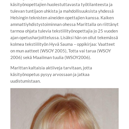
käsityönopettajien huolestuttavasta työtilanteesta ja
tulevan tuntijaon uhkista ja mahdollisuuksista yhdessä
Helsingin teknisten aineiden opettajien kanssa. Kaiken
ammattiyhdistystoiminnan ohessa Marittalla on riittänyt
tarmoa ohjata tulevia tekstiilityönopettajia jo 25 vuoden
ajan opetusharjoittelussa. Lisäksi hän on ollut tekemässä
kolmea tekstiilityön Hyvä Sauma – oppikirjaa: Vaatteet
on mun aatteet (WSOY 2005), Totta vai tarua (WSOY
2006) sekä Maailman tuulia (WSOY2006).
Marittan kaltaisia aktiiveja tarvitaan, jotta
käsityönopetus pysyy arvossaan ja jatkaa
uudistumistaan.