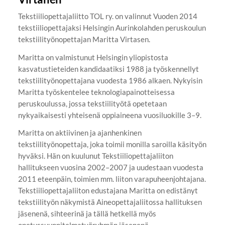
Tekstiiliopettajaliitto TOL ry. on valinnut Vuoden 2014
tekstiiliopettajaksi Helsingin Aurinkolahden peruskoulun
tekstiilityönopettajan Maritta Virtasen.
Maritta on valmistunut Helsingin yliopistosta
kasvatustieteiden kandidaatiksi 1988 ja työskennellyt
tekstiilityönopettajana vuodesta 1986 alkaen. Nykyisin
Maritta työskentelee teknologiapainotteisessa
peruskoulussa, jossa tekstiilityötä opetetaan
nykyaikaisesti yhteisenä oppiaineena vuosiluokille 3–9.
Maritta on aktiivinen ja ajanhenkinen
tekstiilityönopettaja, joka toimii monilla saroilla käsityön
hyväksi. Hän on kuulunut Tekstiiliopettajaliiton
hallitukseen vuosina 2002–2007 ja uudestaan vuodesta
2011 eteenpäin, toimien mm. liiton varapuheenjohtajana.
Tekstiiliopettajaliiton edustajana Maritta on edistänyt
tekstiilityön näkymistä Aineopettajaliitossa hallituksen
jäsenenä, sihteerinä ja tällä hetkellä myös