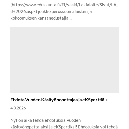
(https://www.eduskunta.fi/FI/vaski/Lakialoite/Sivut/LA_
8+2026.aspx) joukko perussuomalaisten ja
kokoomuksen kansanedustajia…
Ehdota Vuoden Käsityönopettajaa ja eKSperttiä
4.3.2026
Nyt on aika tehdä ehdotuksia Vuoden
käsityönopettajaksi ja eKSpertiksi! Ehdotuksia voi tehdä