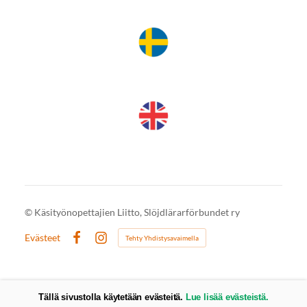
©
Käsityönopettajien Liitto, Slöjdlärarförbundet ry
Evästeet
Tehty Yhdistysavaimella
Facebook
Instagram
Tällä sivustolla käytetään evästeitä.
Lue lisää evästeistä.