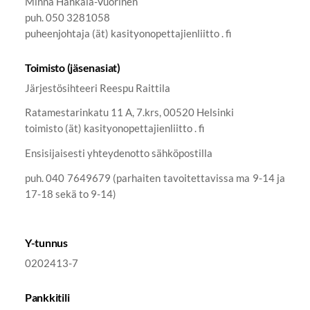
Minna Hankala-Vuorinen
puh. 050 3281058
puheenjohtaja (ät) kasityonopettajienliitto . fi
Toimisto (jäsenasiat)
Järjestösihteeri Reespu Raittila
Ratamestarinkatu 11 A, 7.krs, 00520 Helsinki
toimisto (ät) kasityonopettajienliitto . fi
Ensisijaisesti yhteydenotto sähköpostilla
puh. 040 7649679 (parhaiten tavoitettavissa ma 9-14 ja
17-18 sekä to 9-14)
Y-tunnus
0202413-7
Pankkitili