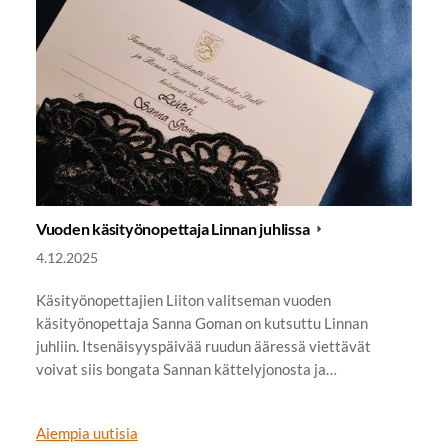
Vuoden käsityönopettaja Linnan juhlissa
4.12.2025
Käsityönopettajien Liiton valitseman vuoden
käsityönopettaja Sanna Goman on kutsuttu Linnan
juhliin. Itsenäisyyspäivää ruudun ääressä viettävät
voivat siis bongata Sannan kättelyjonosta ja…
Aiempia uutisia