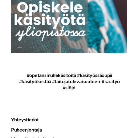
#opetansinullekäsitöitä #käsityössäoppii
#käsityökestää #taitojatulevaisuuteen #käsityö
#slöjd
Yhteystiedot
Puheenjohtaja