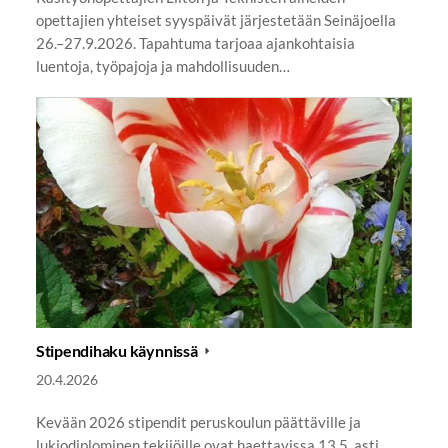
opettajien yhteiset syyspäivät järjestetään Seinäjoella
26.–27.9.2026. Tapahtuma tarjoaa ajankohtaisia
luentoja, työpajoja ja mahdollisuuden…
Stipendihaku käynnissä
20.4.2026
Kevään 2026 stipendit peruskoulun päättäville ja
lukiodiplominen tekijöille ovat haettavissa 13.5. asti.