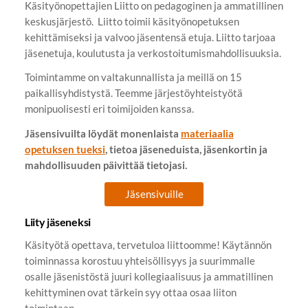
Käsityönopettajien Liitto on pedagoginen ja ammatillinen
keskusjärjestö. Liitto toimii käsityönopetuksen
kehittämiseksi ja valvoo jäsentensä etuja. Liitto tarjoaa
jäsenetuja, koulutusta ja verkostoitumismahdollisuuksia.
Toimintamme on valtakunnallista ja meillä on 15
paikallisyhdistystä. Teemme järjestöyhteistyötä
monipuolisesti eri toimijoiden kanssa.
Jäsensivuilta löydät monenlaista
materiaalia
opetuksen tueksi
, tietoa jäseneduista, jäsenkortin ja
mahdollisuuden päivittää tietojasi.
Jäsensivuille
Liity jäseneksi
Käsityötä opettava, tervetuloa liittoomme! Käytännön
toiminnassa korostuu yhteisöllisyys ja suurimmalle
osalle jäsenistöstä juuri kollegiaalisuus ja ammatillinen
kehittyminen ovat tärkein syy ottaa osaa liiton