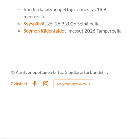
Vuoden käsityönopettaja -äänestys 18.9.
mennessä
Syyspäivät
25.-26.9.2026 Seinäjoella
Suomen Kädentaidot
-messut 2026 Tampereella
©
Käsityönopettajien Liitto, Slöjdlärarförbundet ry
Evästeet
Tehty Yhdistysavaimella
Facebook
Instagram