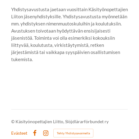
Yhdistysavustusta jaetaan vuosittain Käsityönopettajien
Liiton jäsenyhdistyksille. Yhdistysavustusta myönnetään
mm. yhdistyksen nimenmuutoskuluihin ja koulutuksiin.
Avustuksen toivotaan hyödyttävän ensisijaisesti
jäsenistöä. Toiminta voi olla esimerkiksi kokouksiin
liittyvää, koulutusta, virkistäytymistä, retken
järjestämistä tai vaikkapa syyspäivien osallistumisen
tukemista.
©
Käsityönopettajien Liitto, Slöjdlärarförbundet ry
Evästeet
Tehty Yhdistysavaimella
Facebook
Instagram