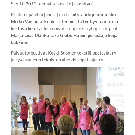
5.-6.10.2013 teemalla "kestän ja kehityn".
Koulutuspäivien juontajana toimi
standup-koomikko
Mikko Vaismaa
. Koulutusteemoista
työhyvinvointi ja
kestävä kehitys
luennoivat Tampereen yliopiston
prof.
Marja-Liisa Manka
sekä
Globe Hopen perustaja Seija
Lukkala
.
Päivät toteuttivat Keski-Suomen tekstiiliopettajat ry
ja Jyvässeudun teknisten aineiden opettajat ry.