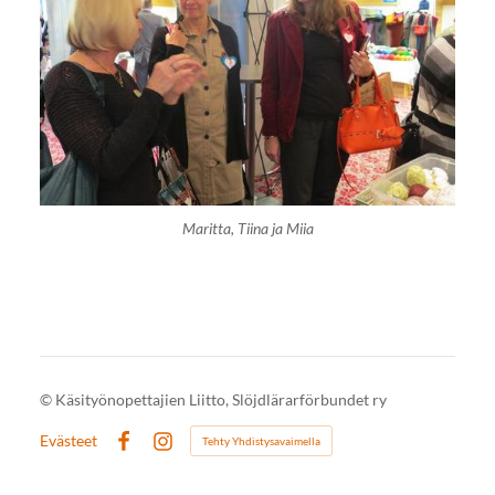
Maritta, Tiina ja Miia
©
Käsityönopettajien Liitto, Slöjdlärarförbundet ry
Evästeet
Tehty Yhdistysavaimella
Facebook
Instagram