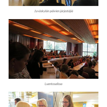
Jyväskylän päivien järjestäjiä
Luentosalissa