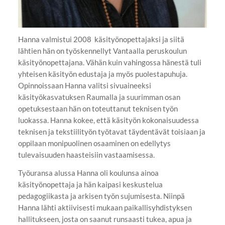
Hanna valmistui 2008 käsityönopettajaksi ja siitä
lähtien hän on työskennellyt Vantaalla peruskoulun
käsityönopettajana. Vähän kuin vahingossa hänestä tuli
yhteisen käsityön edustaja ja myös puolestapuhuja.
Opinnoissaan Hanna valitsi sivuaineeksi
käsityökasvatuksen Raumalla ja suurimman osan
opetuksestaan hän on toteuttanut teknisen työn
luokassa. Hanna kokee, että käsityön kokonaisuudessa
teknisen ja tekstiilityön työtavat täydentävät toisiaan ja
oppilaan monipuolinen osaaminen on edellytys
tulevaisuuden haasteisiin vastaamisessa.
Työuransa alussa Hanna oli koulunsa ainoa
käsityönopettaja ja hän kaipasi keskustelua
pedagogiikasta ja arkisen työn sujumisesta. Niinpä
Hanna lähti aktiivisesti mukaan paikallisyhdistyksen
hallitukseen, josta on saanut runsaasti tukea, apua ja