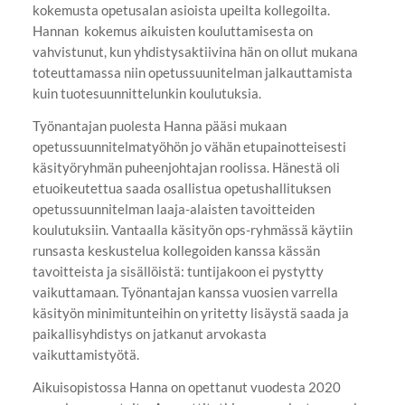
kokemusta opetusalan asioista upeilta kollegoilta.
Hannan kokemus aikuisten kouluttamisesta on
vahvistunut, kun yhdistysaktiivina hän on ollut mukana
toteuttamassa niin opetussuunitelman jalkauttamista
kuin tuotesuunnittelunkin koulutuksia.
Työnantajan puolesta Hanna pääsi mukaan
opetussuunnitelmatyöhön jo vähän etupainotteisesti
käsityöryhmän puheenjohtajan roolissa. Hänestä oli
etuoikeutettua saada osallistua opetushallituksen
opetussuunnitelman laaja-alaisten tavoitteiden
koulutuksiin. Vantaalla käsityön ops-ryhmässä käytiin
runsasta keskustelua kollegoiden kanssa kässän
tavoitteista ja sisällöistä: tuntijakoon ei pystytty
vaikuttamaan. Työnantajan kanssa vuosien varrella
käsityön minimitunteihin on yritetty lisäystä saada ja
paikallisyhdistys on jatkanut arvokasta
vaikuttamistyötä.
Aikuisopistossa Hanna on opettanut vuodesta 2020