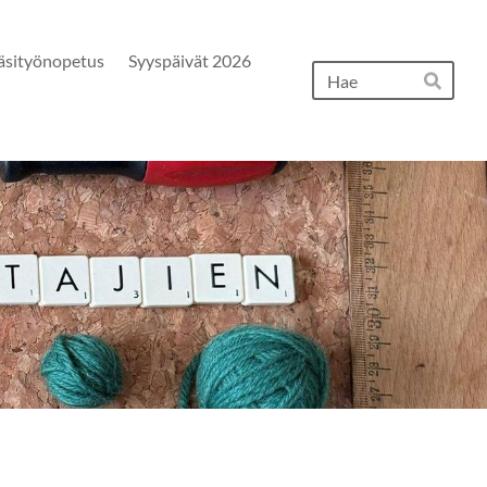
äsityönopetus
Syyspäivät 2026
Hak
Hae