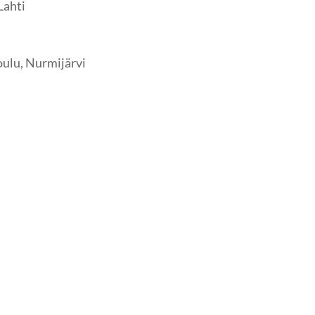
Lahti
u
ulu, Nurmijärvi