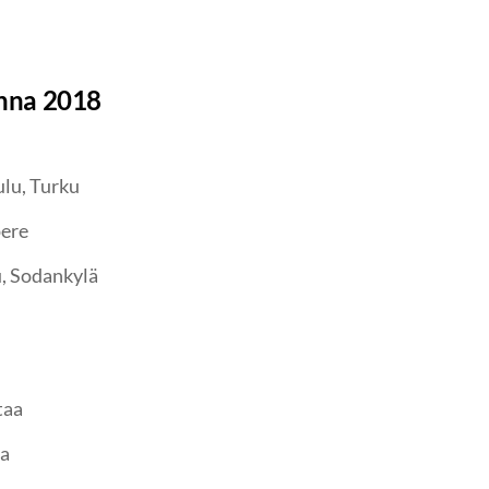
onna 2018
lu, Turku
ere
, Sodankylä
taa
a