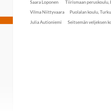
Saara Loponen Tiirismaan peruskoulu, 
Vilma Niittyvaara Puolalan koulu, Turk
Julia Autioniemi Seitsemän veljeksen ko