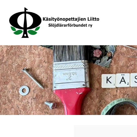
Siirry
sivun
sisältöön
Käsityönopettajien Liitto