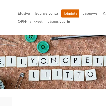
Etusivu
Edunvalvonta
Toiminta
Jäsenyys
K
OPH-hankkeet
Jäsensivut