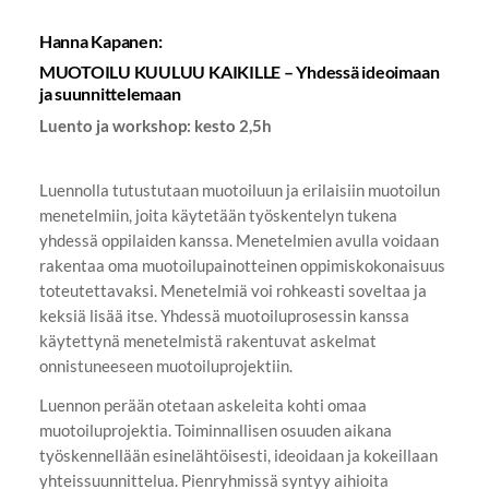
Hanna Kapanen:
MUOTOILU KUULUU KAIKILLE – Yhdessä ideoimaan
ja suunnittelemaan
Luento ja workshop: kesto 2,5h
Luennolla tutustutaan muotoiluun ja erilaisiin muotoilun
menetelmiin, joita käytetään työskentelyn tukena
yhdessä oppilaiden kanssa. Menetelmien avulla voidaan
rakentaa oma muotoilupainotteinen oppimiskokonaisuus
toteutettavaksi. Menetelmiä voi rohkeasti soveltaa ja
keksiä lisää itse. Yhdessä muotoiluprosessin kanssa
käytettynä menetelmistä rakentuvat askelmat
onnistuneeseen muotoiluprojektiin.
Luennon perään otetaan askeleita kohti omaa
muotoiluprojektia. Toiminnallisen osuuden aikana
työskennellään esinelähtöisesti, ideoidaan ja kokeillaan
yhteissuunnittelua. Pienryhmissä syntyy aihioita