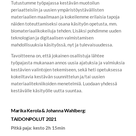
Tutustumme työpajassa kestävän muotoilun
periaatteisiin ja uusien ympäristöystävällisten
materiaalien maailmaan ja kokeilemme erilaisia tapoja
näiden toteuttamiseksi osana käsityön opetusta, mm.
biomateriaalikokeiluja tehden. Lisäksi pohdimme uuden
teknologian ja digitaalisen valmistamisen
mahdollisuuksia käsityössä, nyt ja tulevaisuudessa.
Tavoitteena on, että jokainen osallistuja lähtee
työpajasta mukanaan annos uusia ajatuksia ja valmiuksia
kestävien valintojen tekemiseen, sekä heti opetuksessa
kokeiltavia kestävän suunnittelun ja/tai uusien
materiaalitekniikoiden menetelmiä. Luodaan yhdessä
kestävälle käsityölle uutta suuntaa.
Marika Kerola & Johanna Wahlberg:
TAIDONPOLUT 2021
Pitkä paja: kesto 2h 15min