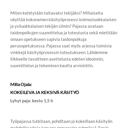
Miten kehitytään taitavaksi tekijäksi? Millaiselta
näyttää kokonainen käsityöprosessi kolmosluokkalaisen
ja ysiluokkalaisen tekijän silmin? Pajassa avataan
taidonpolkujen suunnittelua ja toteutusta sekä mietitään
omaan opetukseen sopivia taidonpolkuja
perusopetuksessa. Pajassa saat myös arjessa toimivia
vinkkejä käsityöprosessin toteutukseen. Lähdemme
liikkeelle tavoitteen asettelusta edeten ideoinnin,
suunnittelun ja tekemisen kautta arviointiin.
Milla Ojala:
KOKEILEVA JA KEKSIVÄ KÄSITYÖ
Lyhyt paja: kesto 1,5 h
Työpajassa tutkitaan, pohditaan ja kokeillaan käsityön
mahdollisuuksia luovana prosessina ryhmässä. Ensin