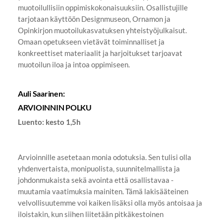
muotoilullisiin oppimiskokonaisuuksiin. Osallistujille
tarjotaan käyttöön Designmuseon, Ornamon ja
Opinkirjon muotoilukasvatuksen yhteistyöjulkaisut.
Omaan opetukseen vietävät toiminnalliset ja
konkreettiset materiaalit ja harjoitukset tarjoavat
muotoilun iloa ja intoa oppimiseen.
Auli Saarinen:
ARVIOINNIN POLKU
Luento: kesto 1,5h
Arvioinnille asetetaan monia odotuksia. Sen tulisi olla
yhdenvertaista, monipuolista, suunnitelmallista ja
johdonmukaista sekä avointa että osallistavaa -
muutamia vaatimuksia mainiten. Tämä lakisääteinen
velvollisuutemme voi kaiken lisäksi olla myös antoisaa ja
iloistakin, kun siihen liitetään pitkäkestoinen