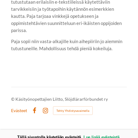
tutustutaan erilaisiin e-tekstiileissä käytettäviin
tarvikkeisiin ja työtapoihin käytännön esimerkkien
kautta. Paja tarjoaa vinkkejä opetukseen ja
oppimistehtävien suunnitteluun eri-ikäisten oppijoiden
parissa.
Paja sopii niin vasta-alkajille kuin aihepiiriin jo aiemmin
tutustuneille. Mahdollisuus tehdä pieniä kokeiluja.
©
Käsityönopettajien Liitto, Slöjdlärarförbundet ry
Evästeet
Tehty Yhdistysavaimella
Facebook
Instagram
Tällä sivustolla käytetään evästeitä.
Lue lisää evästeistä.