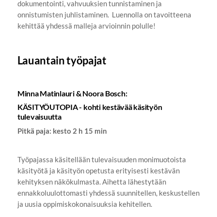
dokumentointi, vahvuuksien tunnistaminen ja
onnistumisten juhlistaminen. Luennolla on tavoitteena
kehittää yhdessä malleja arvioinnin polulle!
Lauantain työpajat
Minna Matinlauri & Noora Bosch:
KÄSITYÖUTOPIA - kohti kestävää käsityön
tulevaisuutta
Pitkä paja: kesto 2 h 15 min
Työpajassa käsitellään tulevaisuuden monimuotoista
käsityötä ja käsityön opetusta erityisesti kestävän
kehityksen näkökulmasta. Aihetta lähestytään
ennakkoluulottomasti yhdessä suunnitellen, keskustellen
ja uusia oppimiskokonaisuuksia kehitellen.