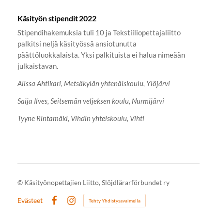
Käsityön stipendit 2022
Stipendihakemuksia tuli 10 ja Tekstiiliopettajaliitto
palkitsi neljä käsityössä ansiotunutta
päättöluokkalaista. Yksi palkituista ei halua nimeään
julkaistavan.
Alissa Ahtikari, Metsäkylän yhtenäiskoulu, Ylöjärvi
Saija Ilves, Seitsemän veljeksen koulu, Nurmijärvi
Tyyne Rintamäki, Vihdin yhteiskoulu, Vihti
©
Käsityönopettajien Liitto, Slöjdlärarförbundet ry
Evästeet
Tehty Yhdistysavaimella
Facebook
Instagram