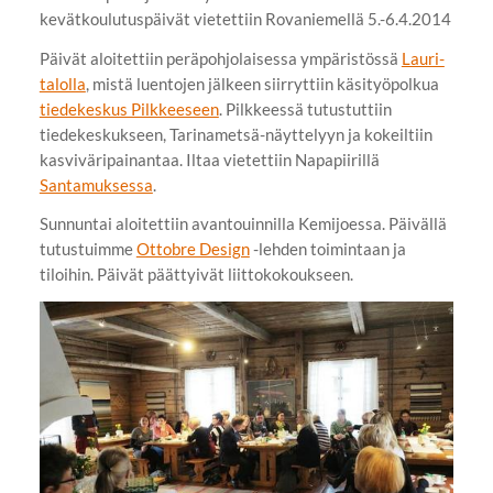
kevätkoulutuspäivät vietettiin Rovaniemellä 5.-6.4.2014
Päivät aloitettiin peräpohjolaisessa ympäristössä
Lauri-
talolla
, mistä luentojen jälkeen siirryttiin käsityöpolkua
tiedekeskus Pilkkeeseen
. Pilkkeessä tutustuttiin
tiedekeskukseen, Tarinametsä-näyttelyyn ja kokeiltiin
kasviväripainantaa. Iltaa vietettiin Napapiirillä
Santamuksessa
.
Sunnuntai aloitettiin avantouinnilla Kemijoessa. Päivällä
tutustuimme
Ottobre Design
-lehden toimintaan ja
tiloihin. Päivät päättyivät liittokokoukseen.