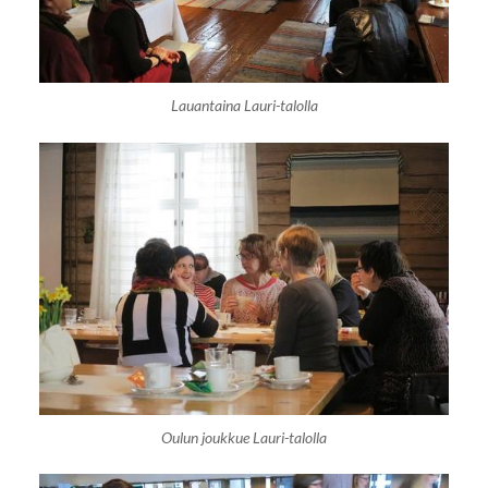
Lauantaina Lauri-talolla
Oulun joukkue Lauri-talolla