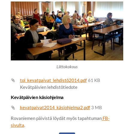
Liittokokous
tol_kevatpaivat_lehdistö2014.pdf
61 KB
Kevätpäivien lehdistötiedote
Kevätpäivien käsiohjelma
kevatpaivat2014_käsiohjelma2.pdf
3 MB
Rovaniemen päivistä löydät myös tapahtuman
FB-
sivulta
.