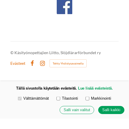
©
Käsityönopettajien Liitto, Slöjdlärarförbundet ry
Evästeet
Tehty Yhdistysavaimella
Facebook
Instagram
Tällä sivustolla käytetään evästeitä.
Lue lisää evästeistä.
Valitse käytettävät evästeet
Välttämättömät
Tilastointi
Markkinointi
Salli vain valitut
Salli kaikki