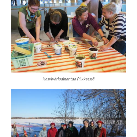
Kasviväripainantaa Pilkkeessä