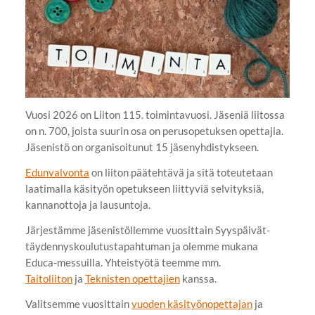
Vuosi 2026 on Liiton 115. toimintavuosi. Jäseniä liitossa
on n. 700, joista suurin osa on perusopetuksen opettajia.
Jäsenistö on organisoitunut 15 jäsenyhdistykseen.
Edunvalvonta
on liiton päätehtävä ja sitä toteutetaan
laatimalla käsityön opetukseen liittyviä selvityksiä,
kannanottoja ja lausuntoja.
Järjestämme jäsenistöllemme vuosittain Syyspäivät-
täydennyskoulutustapahtuman ja olemme mukana
Educa-messuilla. Yhteistyötä teemme mm.
Taitoliiton
ja
Teknisten opettajien
kanssa.
Valitsemme vuosittain
vu
oden käsityönopettajan
ja