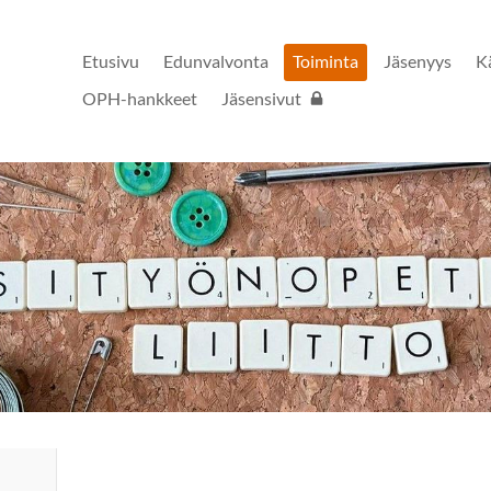
Etusivu
Edunvalvonta
Toiminta
Jäsenyys
K
OPH-hankkeet
Jäsensivut