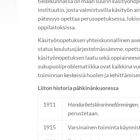
tiedekunnassa on maan suurin käsityönope
instituutio, josta valmistuvilla käsityön a
pätevyys opettaa perusopetuksessa, lukios
oppilaitoksissa.
Käsityönopetuksen yhteiskunnallinen asem
status koulutusjärjestelmässämme, opettaj
käsityönopetuksen laatu sekä oppiaineesee
sukupuoliproblematiikka ovat kaikkina vu
toiminnan keskeisiä huolen ja kehittämisen
Liiton historia pähkinänkuoressa
1911
Handarbetslärarinneföreningen
perustetaan.
1915
Varsinainen toiminta käynnis