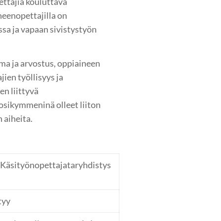
ttajia kouluttava
ineenopettajilla on
sa ja vapaan sivistystyön
a ja arvostus, oppiaineen
ien työllisyys ja
n liittyvä
osikymmeninä olleet liiton
 aiheita.
, Käsityönopettajataryhdistys
tyy