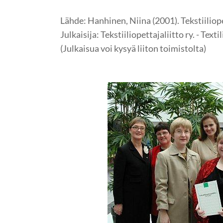
Lähde: Hanhinen, Niina (2001). Tekstiiliope
Julkaisija: Tekstiiliopettajaliitto ry. - Texti
(Julkaisua voi kysyä liiton toimistolta)