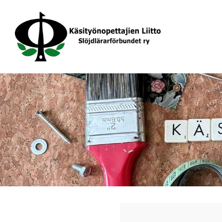
Siirry
sivun
sisältöön
Käsityönopettajien Liitto