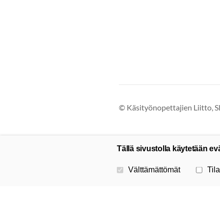
©
Käsityönopettajien Liitto, S
Tällä sivustolla käytetään ev
Valitse käytettävät evästeet
Välttämättömät
Tila