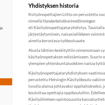
Yhdistyksen historia
Ksityönopettajien Liitto on perustettu v
nimellä
Handarbetslärarinneföreningen
eli Käsityönopettajataryhdistys. Taustalla 
ja
järjestäytyminen, naisasialiikkeen voimist
aineita korostava työkouluaate.
Alusta lähtien keskityttiin nimenomaan c
käsityönopetuksen edistämiseen. Suurin os
ylempien yhteiskuntaluokkien naisia tyttö
Käsityönopettajataryhdistyksen vaatimus
perustettu Helsingin Käsityökoulu vakiin
luvulla alansa johtavaksi oppilaitokseksi, j
kouluttaa opettajia oppikouluihin. Edellee
Käsityötieteen opintosuunta kasvatustiet