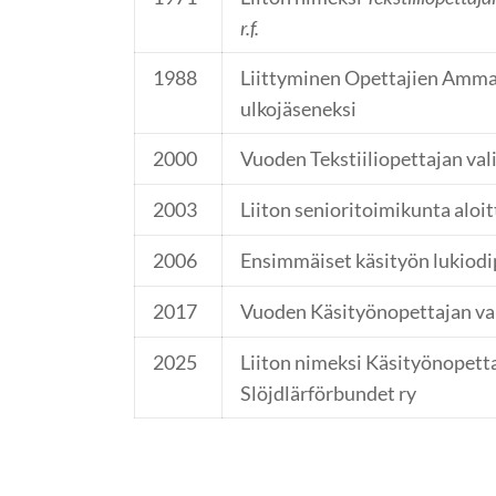
r.f.
1988
Liittyminen Opettajien Ammat
ulkojäseneksi
2000
Vuoden Tekstiiliopettajan val
2003
Liiton senioritoimikunta aloi
2006
Ensimmäiset käsityön lukiodi
2017
Vuoden Käsityönopettajan val
2025
Liiton nimeksi Käsityönopettaj
Slöjdlärförbundet ry