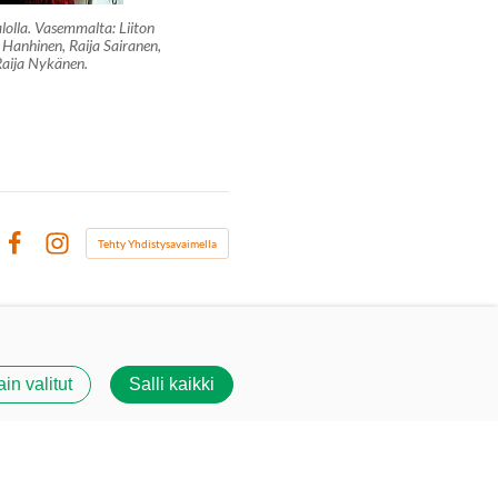
alolla. Vasemmalta: Liiton
 Hanhinen, Raija Sairanen,
Raija Nykänen.
Tehty Yhdistysavaimella
Facebook
Instagram
ain valitut
Salli kaikki