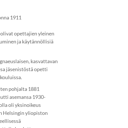
uonna 1911
olivat opettajien yleinen
uminen ja käytännöllisiä
ygnaeuslaisen, kasvattavan
a jäsenistöstä opetti
kouluissa.
ten pohjalta 1881
nutti asemansa 1930-
olla oli yksinoikeus
n Helsingin yliopiston
eellisessä