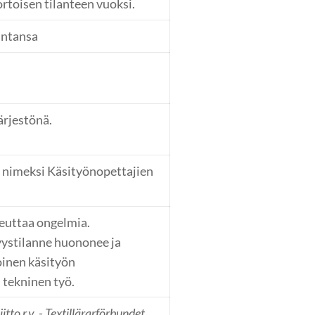
rtoisen tilanteen vuoksi.
intansa
rjestönä.
, nimeksi Käsityönopettajien
euttaa ongelmia.
yystilanne huononee ja
oinen käsityön
ai tekninen työ.
iitto r.y. - Textillärarförbundet