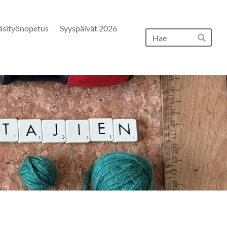
äsityönopetus
Syyspäivät 2026
Hak
Hae