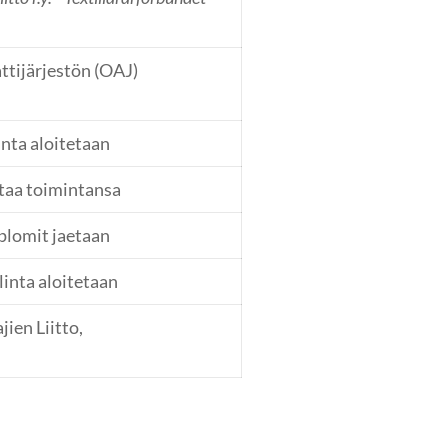
tijärjestön (OAJ)
inta aloitetaan
ttaa toimintansa
plomit jaetaan
inta aloitetaan
ien Liitto,