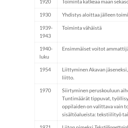
1920
Toiminta katkeaa maan sekaso
1930
Yhdistys aloittaa jälleen toim
1939-
Toiminta vähäistä
1943
1940-
Ensimmäiset voitot ammattijä
luku
1954
Liittyminen Akavan jäseneksi
liitto.
1970
Siirtyminen peruskouluun aih
Tuntimäärät tippuvat, työllis
oppilaiden on valittava vain t
sisältöalueista: tekstiilityö t
1971
Liiton nimeksi
Tekstiiliopettajal