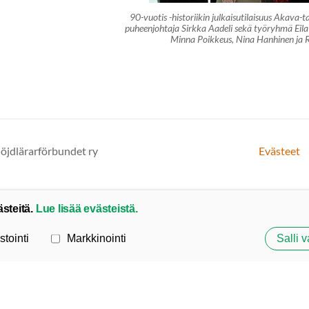
90-vuotis -historiikin julkaisutilaisuus Akava-t
puheenjohtaja Sirkka Aadeli sekä työryhmä Eila
Minna Poikkeus, Nina Hanhinen ja 
löjdlärarförbundet ry
Evästeet
ästeitä.
Lue lisää evästeistä.
stointi
Markkinointi
Salli v