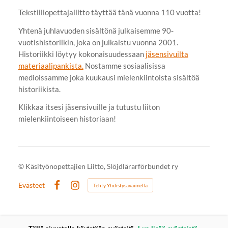
Tekstiiliopettajaliitto täyttää tänä vuonna 110 vuotta!
Yhtenä juhlavuoden sisältönä julkaisemme 90-
vuotishistoriikin, joka on julkaistu vuonna 2001.
Historiikki löytyy kokonaisuudessaan
jäsensivuilta
materiaalipankista.
Nostamme sosiaalisissa
medioissamme joka kuukausi mielenkiintoista sisältöä
historiikista.
Klikkaa itsesi jäsensivuille ja tutustu liiton
mielenkiintoiseen historiaan!
©
Käsityönopettajien Liitto, Slöjdlärarförbundet ry
Evästeet
Tehty Yhdistysavaimella
Facebook
Instagram