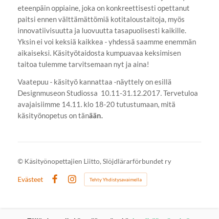
eteenpäin oppiaine, joka on konkreettisesti opettanut
paitsi ennen välttämättömiä kotitaloustaitoja, myös
innovatiivisuutta ja luovuutta tasapuolisesti kaikille.
Yksin ei voi keksiä kaikkea - yhdessä saamme enemmän
aikaiseksi. Käsityötaidosta kumpuavaa keksimisen
taitoa tulemme tarvitsemaan nyt ja aina!
Vaatepuu - käsityö kannattaa -näyttely on esillä
Designmuseon Studiossa 10.11-31.12.2017. Tervetuloa
avajaisiimme 14.11. klo 18-20 tutustumaan, mitä
käsityönopetus on tän
ään.
©
Käsityönopettajien Liitto, Slöjdlärarförbundet ry
Evästeet
Tehty Yhdistysavaimella
Facebook
Instagram