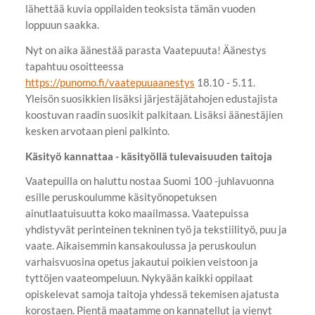
lähettää kuvia oppilaiden teoksista tämän vuoden
loppuun saakka.
Nyt on aika äänestää parasta Vaatepuuta! Äänestys
tapahtuu osoitteessa
https://punomo.fi/vaatepuuaanestys
18.10 - 5.11.
Yleisön suosikkien lisäksi järjestäjätahojen edustajista
koostuvan raadin suosikit palkitaan. Lisäksi äänestäjien
kesken arvotaan pieni palkinto.
Käsityö kannattaa - käsityöllä tulevaisuuden taitoja
Vaatepuilla on haluttu nostaa Suomi 100 -juhlavuonna
esille peruskoulumme käsityönopetuksen
ainutlaatuisuutta koko maailmassa. Vaatepuissa
yhdistyvät perinteinen tekninen työ ja tekstiilityö, puu ja
vaate. Aikaisemmin kansakoulussa ja peruskoulun
varhaisvuosina opetus jakautui poikien veistoon ja
tyttöjen vaateompeluun. Nykyään kaikki oppilaat
opiskelevat samoja taitoja yhdessä tekemisen ajatusta
korostaen. Pientä maatamme on kannatellut ja vienyt