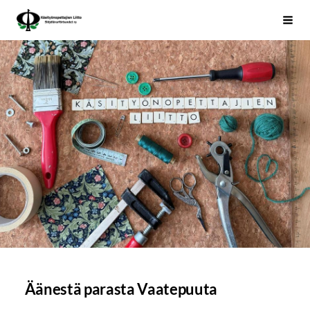
Siirry
Käsityönopettajien Liitto
Haku
sivun
sisältöön
Äänestä parasta Vaatepuuta