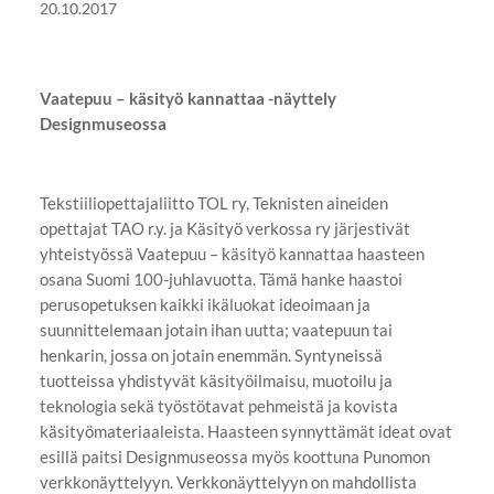
20.10.2017
Vaatepuu – käsityö kannattaa -näyttely
Designmuseossa
Tekstiiliopettajaliitto TOL ry, Teknisten aineiden
opettajat TAO r.y. ja Käsityö verkossa ry järjestivät
yhteistyössä Vaatepuu – käsityö kannattaa haasteen
osana Suomi 100-juhlavuotta. Tämä hanke haastoi
perusopetuksen kaikki ikäluokat ideoimaan ja
suunnittelemaan jotain ihan uutta; vaatepuun tai
henkarin, jossa on jotain enemmän. Syntyneissä
tuotteissa yhdistyvät käsityöilmaisu, muotoilu ja
teknologia sekä työstötavat pehmeistä ja kovista
käsityömateriaaleista. Haasteen synnyttämät ideat ovat
esillä paitsi Designmuseossa myös koottuna Punomon
verkkonäyttelyyn. Verkkonäyttelyyn on mahdollista