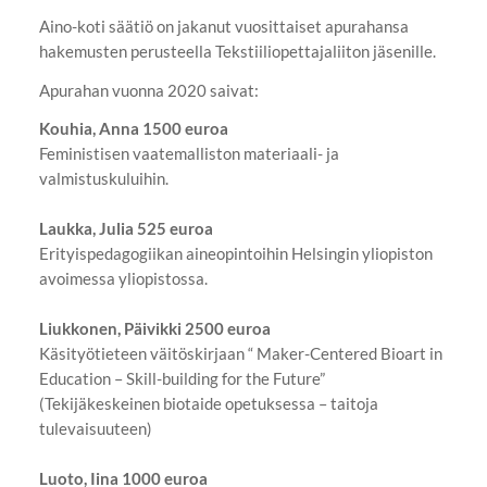
Aino-koti säätiö on jakanut vuosittaiset apurahansa
hakemusten perusteella Tekstiiliopettajaliiton jäsenille.
Apurahan vuonna 2020 saivat:
Kouhia, Anna 1500 euroa
Feministisen vaatemalliston materiaali- ja
valmistuskuluihin.
Laukka, Julia 525 euroa
Erityispedagogiikan aineopintoihin Helsingin yliopiston
avoimessa yliopistossa.
Liukkonen, Päivikki 2500 euroa
Käsityötieteen väitöskirjaan “ Maker-Centered Bioart in
Education – Skill-building for the Future”
(Tekijäkeskeinen biotaide opetuksessa – taitoja
tulevaisuuteen)
Luoto, Iina 1000 euroa