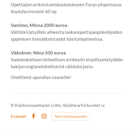
Opettajien erikoistumiskoulutukseen Turun yliopistossa:
Kouluhyvinvointi 60 op.
Vastimo, Minna 2000 euroa
Väitöskirjatyöhön aiheesta luokanopettajaopiskelijoiden
oppimisen itsesäätelytaidot käsityöopinnoissa.
Väänänen, Niina 500 euroa
Suomenkielisen tieteellisen artikkelin kirjoittamistyöhön
hakijan englanninkielisestä väitöskirjasta.
Onnittelut apurahan saaneille!
©
Käsityönopettajien Liitto, Slöjdlärarförbundet ry
Evästeet
Tehty Yhdistysavaimella
Facebook
Instagram