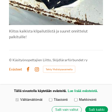
Kiitos kaikista kilpailutöistä ja suuret onnittelut
palkituille!
©
Käsityönopettajien Liitto, Slöjdlärarförbundet ry
Evästeet
Tehty Yhdistysavaimella
Facebook
Instagram
Tällä sivustolla käytetään evästeitä.
Lue lisää evästeistä.
Valitse käytettävät evästeet
Välttämättömät
Tilastointi
Markkinointi
Salli vain valitut
Salli kaikki