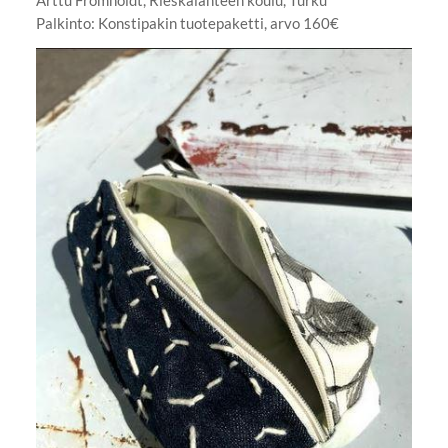
Arttu Fromholdt, Rieskalähteen koulu, Turku
Palkinto: Konstipakin tuotepaketti, arvo 160€