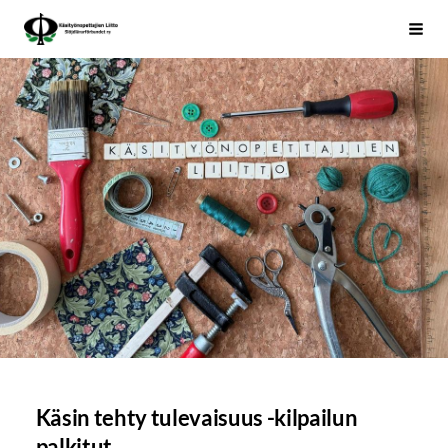
Siirry
Käsityönopettajien Liitto
Haku
sivun
sisältöön
Käsin tehty tulevaisuus -kilpailun
palkitut