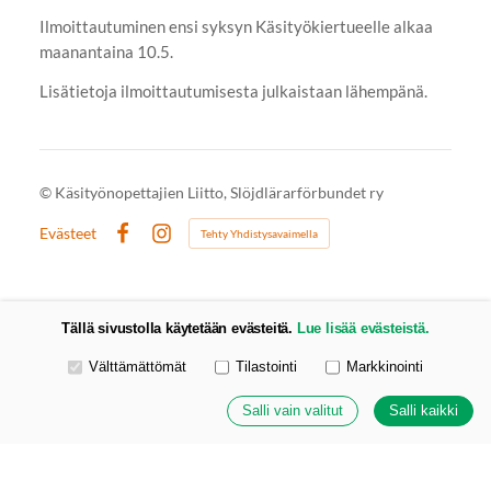
Ilmoittautuminen ensi syksyn Käsityökiertueelle alkaa
maanantaina 10.5.
Lisätietoja ilmoittautumisesta julkaistaan lähempänä.
©
Käsityönopettajien Liitto, Slöjdlärarförbundet ry
Evästeet
Tehty Yhdistysavaimella
Facebook
Instagram
Tällä sivustolla käytetään evästeitä.
Lue lisää evästeistä.
Valitse käytettävät evästeet
Välttämättömät
Tilastointi
Markkinointi
Salli vain valitut
Salli kaikki