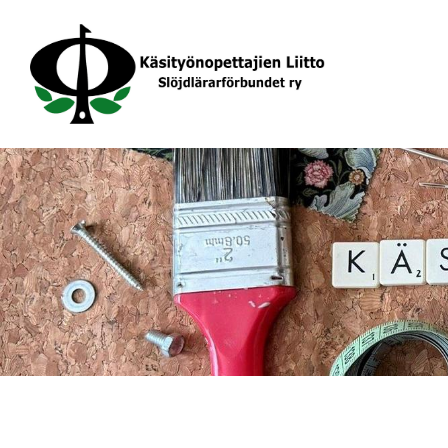
Siirry
sivun
sisältöön
Käsityönopettajien Liitto