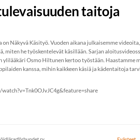
tulevaisuuden taitoja
on Näkyvä Käsityö. Vuoden aikana julkaisemme videoita, jo
tä, miten he työskentelevät käsillään. Sarjan aloitusvide
n ylilääkäri Osmo Hiltunen kertoo työstään. Haastamme my
ilaiden kanssa, mihin kaikkeen käsiä ja kädentaitoja tarvi
m/watch?v=Tnk0OJvJC4g&feature=share
löjdlärarförbundet ry
Evästeet