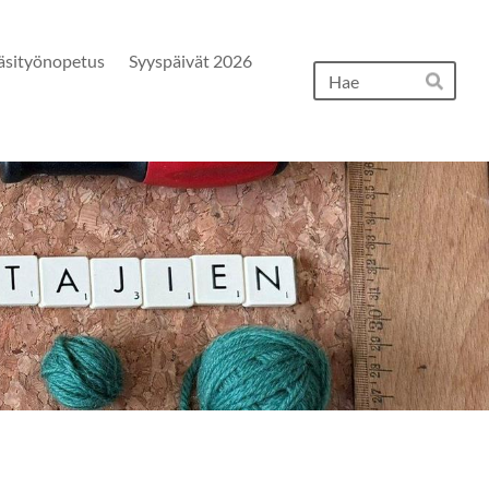
äsityönopetus
Syyspäivät 2026
Hak
Hae