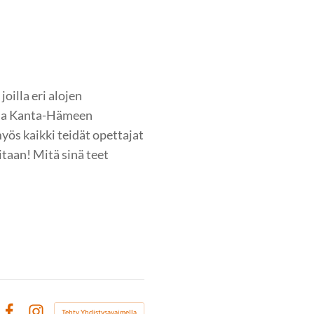
illa eri alojen
ossa Kanta-Hämeen
ös kaikki teidät opettajat
taan! Mitä sinä teet
Tehty Yhdistysavaimella