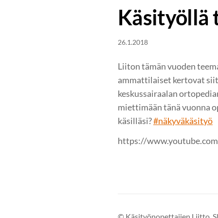
Käsityöllä 
26.1.2018
Liiton tämän vuoden teema 
ammattilaiset kertovat sii
keskussairaalan ortopedia
miettimään tänä vuonna opp
käsilläsi?
#näkyväkäsityö
https://www.youtube.co
©
Käsityönopettajien Liitto, S