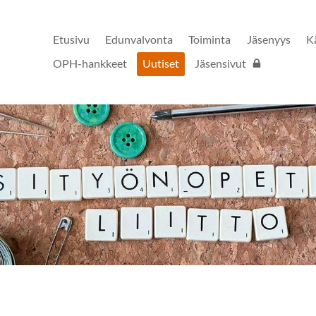
Etusivu
Edunvalvonta
Toiminta
Jäsenyys
K
OPH-hankkeet
Uutiset
Jäsensivut