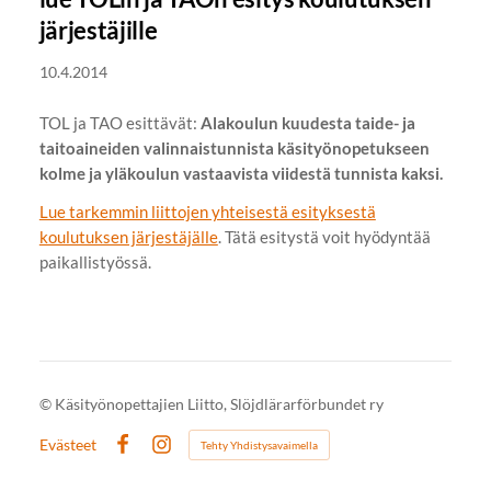
järjestäjille
10.4.2014
TOL ja TAO esittävät:
Alakoulun kuudesta taide- ja
taitoaineiden valinnaistunnista käsityönopetukseen
kolme ja yläkoulun vastaavista viidestä tunnista kaksi.
Lue tarkemmin liittojen yhteisestä esityksestä
koulutuksen järjestäjälle
. Tätä esitystä voit hyödyntää
paikallistyössä.
©
Käsityönopettajien Liitto, Slöjdlärarförbundet ry
Evästeet
Tehty Yhdistysavaimella
Facebook
Instagram