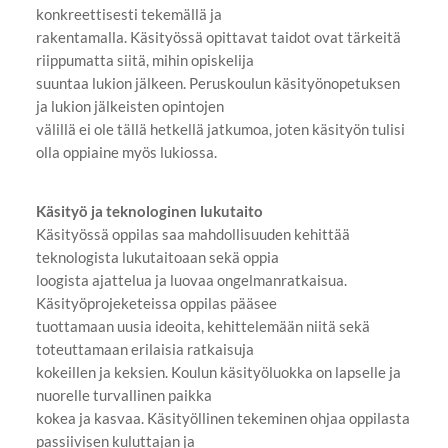
konkreettisesti tekemällä ja
rakentamalla. Käsityössä opittavat taidot ovat tärkeitä
riippumatta siitä, mihin opiskelija
suuntaa lukion jälkeen. Peruskoulun käsityönopetuksen
ja lukion jälkeisten opintojen
välillä ei ole tällä hetkellä jatkumoa, joten käsityön tulisi
olla oppiaine myös lukiossa.
Käsityö ja teknologinen lukutaito
Käsityössä oppilas saa mahdollisuuden kehittää
teknologista lukutaitoaan sekä oppia
loogista ajattelua ja luovaa ongelmanratkaisua.
Käsityöprojeketeissa oppilas pääsee
tuottamaan uusia ideoita, kehittelemään niitä sekä
toteuttamaan erilaisia ratkaisuja
kokeillen ja keksien. Koulun käsityöluokka on lapselle ja
nuorelle turvallinen paikka
kokea ja kasvaa. Käsityöllinen tekeminen ohjaa oppilasta
passiivisen kuluttajan ja