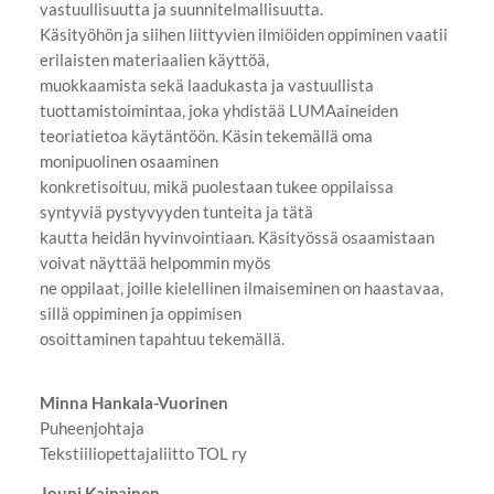
vastuullisuutta ja suunnitelmallisuutta.
Käsityöhön ja siihen liittyvien ilmiöiden oppiminen vaatii
erilaisten materiaalien käyttöä,
muokkaamista sekä laadukasta ja vastuullista
tuottamistoimintaa, joka yhdistää LUMAaineiden
teoriatietoa käytäntöön. Käsin tekemällä oma
monipuolinen osaaminen
konkretisoituu, mikä puolestaan tukee oppilaissa
syntyviä pystyvyyden tunteita ja tätä
kautta heidän hyvinvointiaan. Käsityössä osaamistaan
voivat näyttää helpommin myös
ne oppilaat, joille kielellinen ilmaiseminen on haastavaa,
sillä oppiminen ja oppimisen
osoittaminen tapahtuu tekemällä.
Minna Hankala-Vuorinen
Puheenjohtaja
Tekstiiliopettajaliitto TOL ry
Jouni Kaipainen