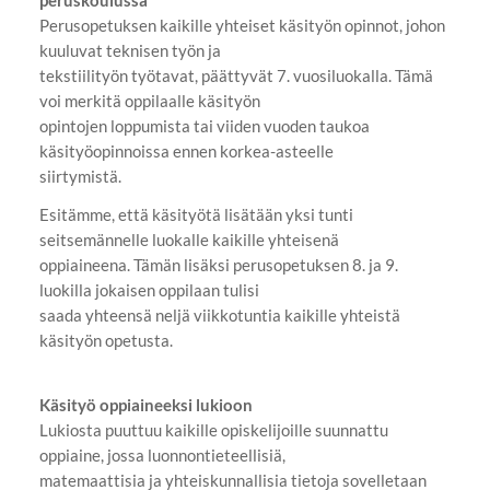
Perusopetuksen kaikille yhteiset käsityön opinnot, johon
kuuluvat teknisen työn ja
tekstiilityön työtavat, päättyvät 7. vuosiluokalla. Tämä
voi merkitä oppilaalle käsityön
opintojen loppumista tai viiden vuoden taukoa
käsityöopinnoissa ennen korkea-asteelle
siirtymistä.
Esitämme, että käsityötä lisätään yksi tunti
seitsemännelle luokalle kaikille yhteisenä
oppiaineena. Tämän lisäksi perusopetuksen 8. ja 9.
luokilla jokaisen oppilaan tulisi
saada yhteensä neljä viikkotuntia kaikille yhteistä
käsityön opetusta.
Käsityö oppiaineeksi lukioon
Lukiosta puuttuu kaikille opiskelijoille suunnattu
oppiaine, jossa luonnontieteellisiä,
matemaattisia ja yhteiskunnallisia tietoja sovelletaan