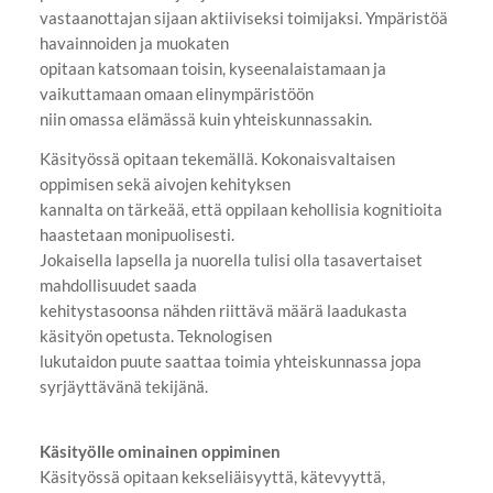
vastaanottajan sijaan aktiiviseksi toimijaksi. Ympäristöä
havainnoiden ja muokaten
opitaan katsomaan toisin, kyseenalaistamaan ja
vaikuttamaan omaan elinympäristöön
niin omassa elämässä kuin yhteiskunnassakin.
Käsityössä opitaan tekemällä. Kokonaisvaltaisen
oppimisen sekä aivojen kehityksen
kannalta on tärkeää, että oppilaan kehollisia kognitioita
haastetaan monipuolisesti.
Jokaisella lapsella ja nuorella tulisi olla tasavertaiset
mahdollisuudet saada
kehitystasoonsa nähden riittävä määrä laadukasta
käsityön opetusta. Teknologisen
lukutaidon puute saattaa toimia yhteiskunnassa jopa
syrjäyttävänä tekijänä.
Käsityölle ominainen oppiminen
Käsityössä opitaan kekseliäisyyttä, kätevyyttä,