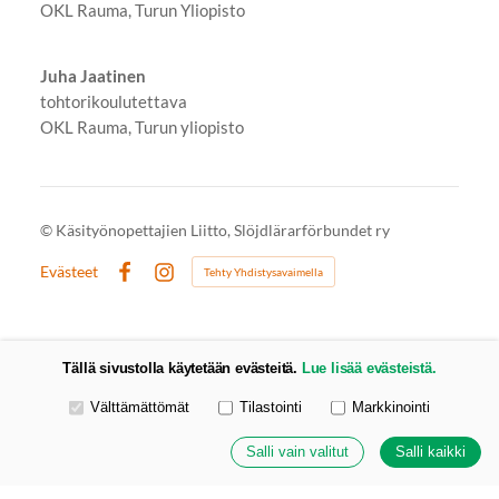
OKL Rauma, Turun Yliopisto
Juha Jaatinen
tohtorikoulutettava
OKL Rauma, Turun yliopisto
©
Käsityönopettajien Liitto, Slöjdlärarförbundet ry
Evästeet
Tehty Yhdistysavaimella
Facebook
Instagram
Tällä sivustolla käytetään evästeitä.
Lue lisää evästeistä.
Valitse käytettävät evästeet
Välttämättömät
Tilastointi
Markkinointi
Salli vain valitut
Salli kaikki