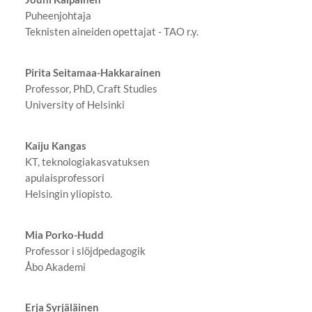
Puheenjohtaja
Teknisten aineiden opettajat - TAO r.y.
Pirita Seitamaa-Hakkarainen
Professor, PhD, Craft Studies
University of Helsinki
Kaiju Kangas
KT, teknologiakasvatuksen
apulaisprofessori
Helsingin yliopisto.
Mia Porko-Hudd
Professor i slöjdpedagogik
Åbo Akademi
Erja Syrjäläinen