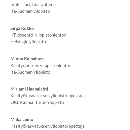
professori, käsityötiede
Itä-Suomen yliopisto
Sirpa Kokko
KT, dosentti, yliopistonlehtori
Helsingin yliopisto
Minna Kaipainen
Käsityötieteen yliopistonlehtori
Itä-Suomen Yliopisto
Mirjami Haapalahti
Käsityökasvatuksen yliopisto-opettaja
OKL Rauma, Turun Yliopisto
Miika Leino
Käsityökasvatuksen yliopisto-opettaja