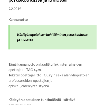
9.2.2019
Kannanotto
Käsityönopetuksen kehittäminen peruskoulussa
ja lukiossa
Tämä kannanotto on laadittu Teknisten aineiden
opettajat – TAO r.y.:n,
Tekstiiliopettajaliitto TOL ry:n sekä alan yliopistojen
professoreiden, opettajien ja
opiskelijoiden yhteistyönä.
Käsityön opetuksen tuntimäärää lisättävä
peruskoulussa