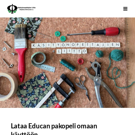
Siirry
Käsityönopettajien Liitto
Haku
sivun
sisältöön
Lataa Educan pakopeli omaan
käyttöön