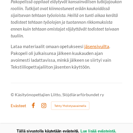
Pakopelissä oppilaat eläytyvät kansainvälisen tutkijajoukon
rooliin. Tutkijat ovat kiinnostuneet erään kaukoidässä
sijaitsevan tehtaan työoloista. Heillä on tunti aikaa kerätä
todisteet tehtaan työolojen ja tuotannon rikkomuksista
ennen kuin tehtaan omistajat räjäyttävät todisteet taivaan
tuuliin.
Lataa materiaalit omaan opetukseesi
jäsensivuilta
.
Pakopeli oli julkaisunsa jälkeen kuukauden ajan
avoimesti ladattavissa, minkä jälkeen se siirtyi vain
Tekstiiliopettajaliiton jäsenten käyttöön.
©
Käsityönopettajien Liitto, Slöjdlärarförbundet ry
Evästeet
Tehty Yhdistysavaimella
Facebook
Instagram
Tällä sivustolla käytetään evästeitä.
Lue lisää evästeistä.