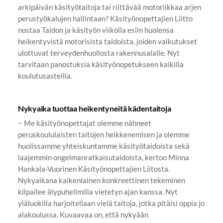
arkipäivän käsityötaitoja tai riittävää motoriikkaa arjen
perustyökalujen hallintaan? Käsityönopettajien Liitto
nostaa Taidon ja käsityön viikolla esiin huolensa
heikentyvistä motorisista taidoista, joiden vaikutukset
ulottuvat terveydenhuollosta rakennusalalle. Nyt
tarvitaan panostuksia käsityönopetukseen kaikilla
koulutusasteilla.
Nykyaika tuottaa heikentyneitä kädentaitoja
− Me käsityönopettajat olemme nähneet
peruskoululaisten taitojen heikkenemisen ja olemme
huolissamme yhteiskuntamme käsityötaidoista sekä
laajemmin ongelmanratkaisutaidoista, kertoo Minna
Hankala-Vuorinen Käsityönopettajien Liitosta.
Nykyaikana kaikenlainen konkreettinen tekeminen
kilpailee älypuhelimilla vietetyn ajan kanssa. Nyt
yläluokilla harjoitellaan vielä taitoja, jotka pitäisi oppia jo
alakoulussa. Kuvaavaa on, että nykyään