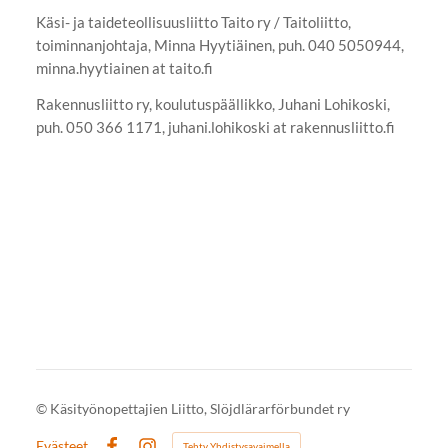
Käsi- ja taideteollisuusliitto Taito ry / Taitoliitto,
toiminnanjohtaja, Minna Hyytiäinen, puh. 040 5050944,
minna.hyytiainen at taito.fi
Rakennusliitto ry, koulutuspäällikko, Juhani Lohikoski,
puh. 050 366 1171, juhani.lohikoski at rakennusliitto.fi
©
Käsityönopettajien Liitto, Slöjdlärarförbundet ry
Evästeet
Tehty Yhdistysavaimella