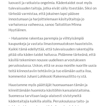
luovasti ja ratkaista ongelmia. Kädentaidot ovat myös
tulevaisuuden taitoja, jotka eivät säily itsestään. Siksi on
tärkeää varmistaa, että jokainen lapsi pääsee
innostumaan ja harjoittelemaan käsityötaitoja jo
varhaisessa vaiheessa, sanoo Taitoliiton Minna
Hyytiäinen.
− Haluamme rakentaa parempia ja viihtyisämpiä
kaupunkeja ja vastata ilmastonmuutoksen haasteisiin.
Kaikki tämä edellyttää, että tulevaisuuden rakentajilla
pitää olla käden taidot hallussa. Pidämme tärkeänä, että
käsillä tekeminen nousee uudelleen arvostukseen
peruskoulussa. Uskon, että se avaa monille nuorille uusia
teitä kiinnostaviin tehtäviin ja tuo elämään uutta iloa,
kommentoi Juhani Lohikoski Rakennusliitto ry:stä.
Haastamme myös päättäjät huomaamaan tämän ja
kiinnittämään huomiota käsitöihin kansalaistaitoina.
Suomessa tarvitaan laaja-alaisesti sivistyneitä
kädentaitajia kaikilla aloilla. Peruskoulussa taito- ja