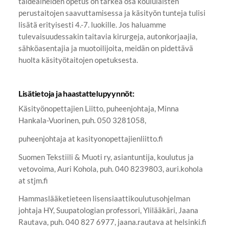
taideaineiden opetus on tärkeä osa koululaisten
perustaitojen saavuttamisessa ja käsityön tunteja tulisi
lisätä erityisesti 4.-7. luokille. Jos haluamme
tulevaisuudessakin taitavia kirurgeja, autonkorjaajia,
sähköasentajia ja muotoilijoita, meidän on pidettävä
huolta käsityötaitojen opetuksesta.
Lisätietoja ja haastattelupyynnöt:
Käsityönopettajien Liitto, puheenjohtaja, Minna
Hankala-Vuorinen, puh. 050 3281058,
puheenjohtaja at kasityonopettajienliitto.fi
Suomen Tekstiili & Muoti ry, asiantuntija, koulutus ja
vetovoima, Auri Kohola, puh. 040 8239803, auri.kohola
at stjm.fi
Hammaslääketieteen lisensiaattikoulutusohjelman
johtaja HY, Suupatologian professori, Ylilääkäri, Jaana
Rautava, puh. 040 827 6977, jaana.rautava at helsinki.fi