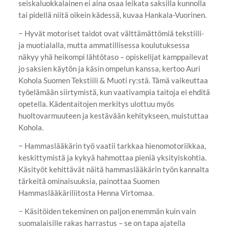
seiskaluokkalainen ei aina osaa leikata saksilla kunnolla
tai pidellä niitä oikein kädessä, kuvaa Hankala-Vuorinen.
− Hyvät motoriset taidot ovat välttämättömiä tekstiili-
ja muotialalla, mutta ammatillisessa koulutuksessa
näkyy yhä heikompi lähtötaso – opiskelijat kamppailevat
jo saksien käytön ja käsin ompelun kanssa, kertoo Auri
Kohola Suomen Tekstiili & Muoti ry:stä. Tämä vaikeuttaa
työelämään siirtymistä, kun vaativampia taitoja ei ehditä
opetella. Kädentaitojen merkitys ulottuu myös
huoltovarmuuteen ja kestävään kehitykseen, muistuttaa
Kohola.
− Hammaslääkärin työ vaatii tarkkaa hienomotoriikkaa,
keskittymistä ja kykyä hahmottaa pieniä yksityiskohtia.
Käsityöt kehittävät näitä hammaslääkärin työn kannalta
tärkeitä ominaisuuksia, painottaa Suomen
Hammaslääkäriliitosta Henna Virtomaa.
− Käsitöiden tekeminen on paljon enemmän kuin vain
suomalaisille rakas harrastus – se on tapa ajatella