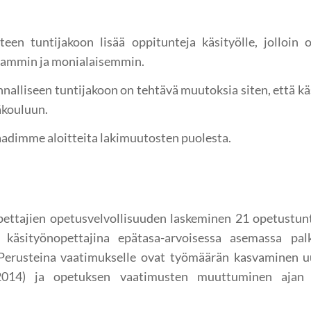
een tuntijakoon lisää oppitunteja käsityölle, jolloin 
kaammin ja monialaisemmin.
nalliseen tuntijakoon on tehtävä muutoksia siten, että k
läkouluun.
adimme aloitteita lakimuutosten puolesta.
ettajien opetusvelvollisuuden laskeminen 21 opetustunt
käsityönopettajina epätasa-arvoisessa asemassa palkk
. Perusteina vaatimukselle ovat työmäärän kasvaminen 
2014) ja opetuksen vaatimusten muuttuminen ajan 