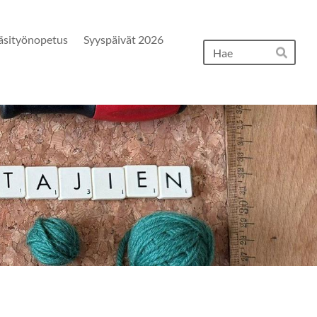
äsityönopetus
Syyspäivät 2026
Hak
Hae