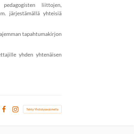
edagogisten liittojen,
m. järjestämällä yhteisiä
laajemman tapahtumakirjon
ttajille yhden yhtenäisen
Tehty Yhdistysavaimella
Facebook
Instagram