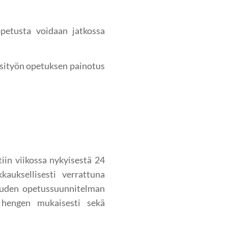
opetusta voidaan jatkossa
äsityön opetuksen painotus
iin viikossa nykyisestä 24
auksellisesti verrattuna
uuden opetussuunnitelman
hengen mukaisesti sekä