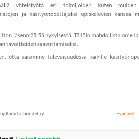
mällä yhteistyötä eri toimijoiden kuten muiden p
iopistojen ja käsityönopettajaksi opiskelevien kanssa m
 liiton jäsenmäärää nykyisestä. Tällöin mahdollistamme 
n tavoitteiden saavuttamiseksi.
, että saisimme tulevaisuudessa kaikille käsityönope
löjdlärarförbundet ry
Evästeet