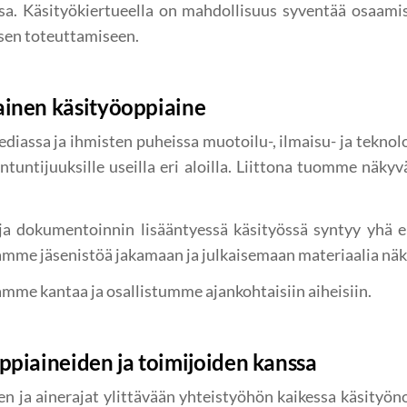
a. Käsityökiertueella on mahdollisuus syventää osaam
sen toteuttamiseen.
inen käsityöoppiaine
diassa ja ihmisten puheissa muotoilu-, ilmaisu- ja teknol
ntuntijuuksille useilla eri aloilla. Liittona tuomme näky
 ja dokumentoinnin lisääntyessä käsityössä syntyy yhä 
amme jäsenistöä jakamaan ja julkaisemaan materiaalia näk
mme kantaa ja osallistumme ajankohtaisiin aiheisiin.
ppiaineiden ja toimijoiden kanssa
 ja ainerajat ylittävään yhteistyöhön kaikessa käsityö