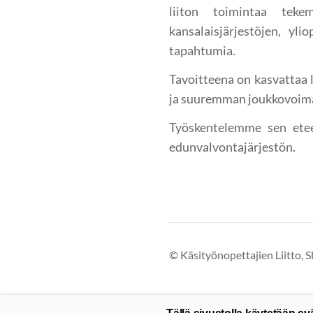
liiton toimintaa teke
kansalaisjärjestöjen, yl
tapahtumia.
Tavoitteena on kasvattaa
ja suuremman joukkovoima
Työskentelemme sen eteen
edunvalvontajärjestön.
©
Käsityönopettajien Liitto, S