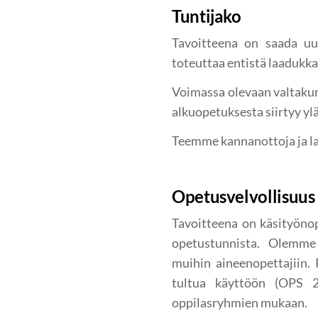
Tuntijako
Tavoitteena on saada uut
toteuttaa entistä laaduk
Voimassa olevaan valtakun
alkuopetuksesta siirtyy y
Teemme kannanottoja ja la
Opetusvelvollisuus
Tavoitteena on käsityönop
opetustunnista. Olemme 
muihin aineenopettajiin
tultua käyttöön (OPS 
oppilasryhmien mukaan.