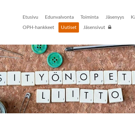
Etusivu
Edunvalvonta
Toiminta
Jäsenyys
K
OPH-hankkeet
Uutiset
Jäsensivut