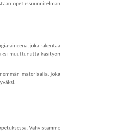
istaan opetussuunnitelman
ogia-aineena, joka rakentaa
väksi muuttunutta käsityön
enemmän materiaalia, joka
yväksi.
nopetuksessa. Vahvistamme