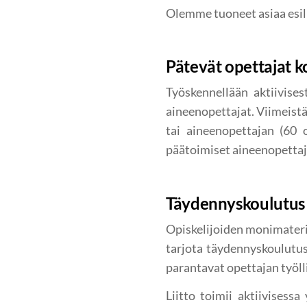
Olemme tuoneet asiaa esil
Pätevät opettajat k
Työskennellään aktiivises
aineenopettajat. Viimeistää
tai aineenopettajan (60 
päätoimiset aineenopettaj
Täydennyskoulutus
Opiskelijoiden monimateria
tarjota täydennyskoulutus
parantavat opettajan työl
Liitto toimii aktiivisess