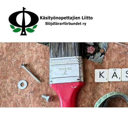
Siirry
sivun
sisältöön
Käsityönopettajien Liitto