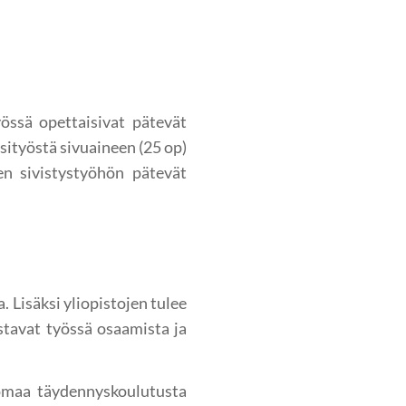
yössä opettaisivat pätevät
äsityöstä sivuaineen (25 op)
en sivistystyöhön pätevät
 Lisäksi yliopistojen tulee
stavat työssä osaamista ja
a omaa täydennyskoulutusta