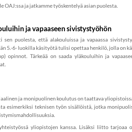
le OAJ:ssa ja jatkamme työskentelyä asian puolesta.
ouluihin ja vapaaseen sivistystyöhön
ti sen puolesta, että alakouluissa ja vapaassa sivistyst
n 5.-6- luokilla käsityötä tulisi opettaa henkilö, jolla on k
op) opinnot. Tärkeää on saada yläkouluihin ja vapaase
at.
alinen ja monipuolinen koulutus on taattava yliopistoissa.
ta esimerkiksi teknisen työn sisällöistä, jotka monipuoli
listymismahdollisuuksia.
a yhteistyössä yliopistojen kanssa. Lisäksi liitto tarjoa