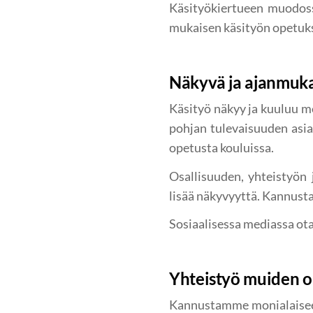
Käsityökiertueen muodoss
mukaisen käsityön opetuk
Näkyvä ja ajanmuka
Käsityö näkyy ja kuuluu me
pohjan tulevaisuuden asia
opetusta kouluissa.
Osallisuuden, yhteistyön
lisää näkyvyyttä. Kannust
Sosiaalisessa mediassa ota
Yhteistyö muiden o
Kannustamme monialaiseen