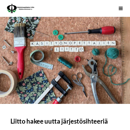
Siirry
Käsityönopettajien Liitto
Haku
sivun
sisältöön
Liitto hakee uutta järjestösihteeriä