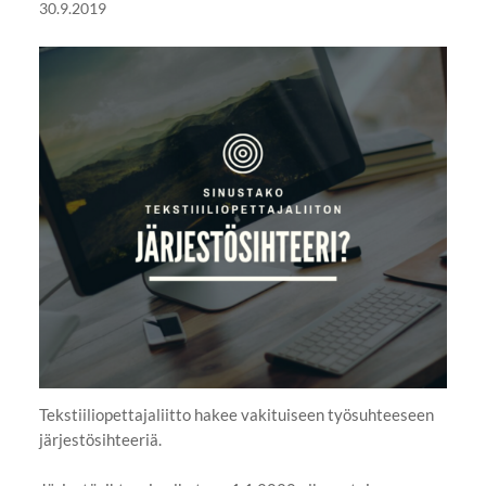
30.9.2019
Tekstiiliopettajaliitto hakee vakituiseen työsuhteeseen
järjestösihteeriä.