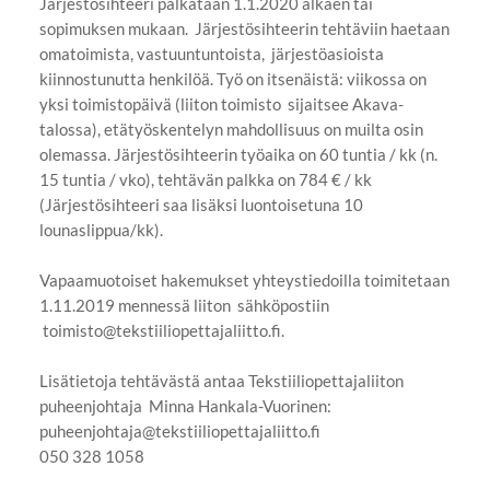
Järjestösihteeri palkataan 1.1.2020 alkaen tai
sopimuksen mukaan. Järjestösihteerin tehtäviin haetaan
omatoimista, vastuuntuntoista, järjestöasioista
kiinnostunutta henkilöä. Työ on itsenäistä: viikossa on
yksi toimistopäivä (liiton toimisto sijaitsee Akava-
talossa), etätyöskentelyn mahdollisuus on muilta osin
olemassa. Järjestösihteerin työaika on 60 tuntia / kk (n.
15 tuntia / vko), tehtävän palkka on 784 € / kk
(Järjestösihteeri saa lisäksi luontoisetuna 10
lounaslippua/kk).
Vapaamuotoiset hakemukset yhteystiedoilla toimitetaan
1.11.2019 mennessä liiton sähköpostiin
toimisto@tekstiiliopettajaliitto.fi.
Lisätietoja tehtävästä antaa Tekstiiliopettajaliiton
puheenjohtaja Minna Hankala-Vuorinen:
puheenjohtaja@tekstiiliopettajaliitto.fi
050 328 1058