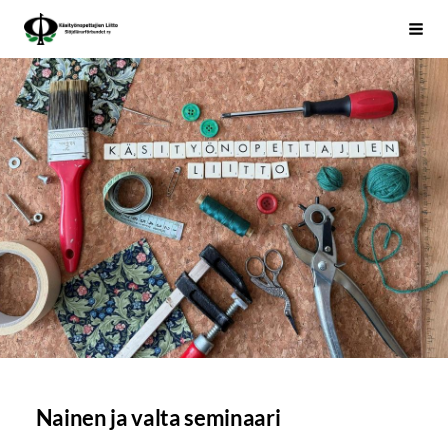
Siirry
Käsityönopettajien Liitto
Haku
sivun
sisältöön
Nainen ja valta seminaari