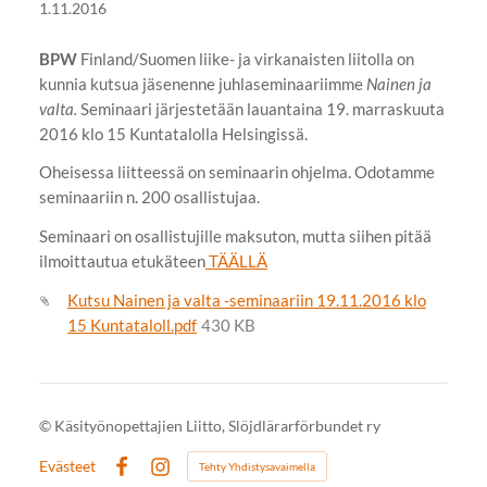
1.11.2016
BPW
Finland/Suomen liike- ja virkanaisten liitolla on
kunnia kutsua jäsenenne juhlaseminaariimme
Nainen ja
valta.
Seminaari järjestetään lauantaina 19. marraskuuta
2016 klo 15 Kuntatalolla Helsingissä.
Oheisessa liitteessä on seminaarin ohjelma. Odotamme
seminaariin n. 200 osallistujaa.
Seminaari on osallistujille maksuton, mutta siihen pitää
ilmoittautua etukäteen
TÄÄLLÄ
Kutsu Nainen ja valta -seminaariin 19.11.2016 klo
15 Kuntataloll.pdf
430 KB
©
Käsityönopettajien Liitto, Slöjdlärarförbundet ry
Evästeet
Tehty Yhdistysavaimella
Facebook
Instagram