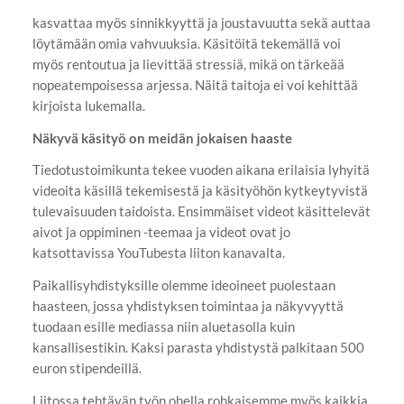
kasvattaa myös sinnikkyyttä ja joustavuutta sekä auttaa
löytämään omia vahvuuksia. Käsitöitä tekemällä voi
myös rentoutua ja lievittää stressiä, mikä on tärkeää
nopeatempoisessa arjessa. Näitä taitoja ei voi kehittää
kirjoista lukemalla.
Näkyvä käsityö on meidän jokaisen haaste
Tiedotustoimikunta tekee vuoden aikana erilaisia lyhyitä
videoita käsillä tekemisestä ja käsityöhön kytkeytyvistä
tulevaisuuden taidoista. Ensimmäiset videot käsittelevät
aivot ja oppiminen -teemaa ja videot ovat jo
katsottavissa YouTubesta liiton kanavalta.
Paikallisyhdistyksille olemme ideoineet puolestaan
haasteen, jossa yhdistyksen toimintaa ja näkyvyyttä
tuodaan esille mediassa niin aluetasolla kuin
kansallisestikin. Kaksi parasta yhdistystä palkitaan 500
euron stipendeillä.
Liitossa tehtävän työn ohella rohkaisemme myös kaikkia