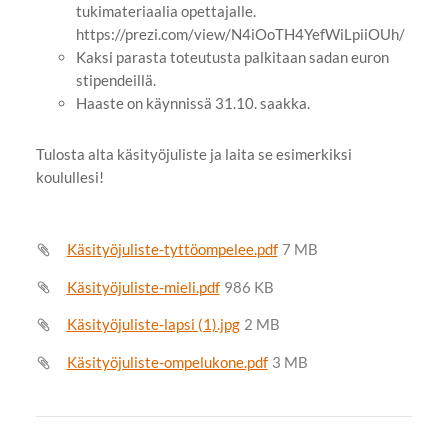
tukimateriaalia opettajalle.
https://prezi.com/view/N4iOoTH4YefWiLpiiOUh/
Kaksi parasta toteutusta palkitaan sadan euron
stipendeillä.
Haaste on käynnissä 31.10. saakka.
Tulosta alta käsityöjuliste ja laita se esimerkiksi
koulullesi!
Käsityöjuliste-tyttöompelee.pdf
7 MB
Käsityöjuliste-mieli.pdf
986 KB
Käsityöjuliste-lapsi (1).jpg
2 MB
Käsityöjuliste-ompelukone.pdf
3 MB