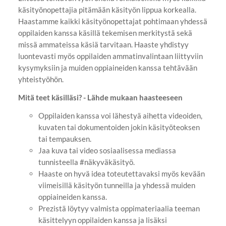
käsityönopettajia pitämään käsityön lippua korkealla.
Haastamme kaikki käsityönopettajat pohtimaan yhdessä
oppilaiden kanssa käsillä tekemisen merkitystä sekä
missä ammateissa käsiä tarvitaan. Haaste yhdistyy
luontevasti myös oppilaiden ammatinvalintaan liittyviin
kysymyksiin ja muiden oppiaineiden kanssa tehtävään
yhteistyöhön.
Mitä teet käsilläsi? - Lähde mukaan haasteeseen
Oppilaiden kanssa voi lähestyä aihetta videoiden,
kuvaten tai dokumentoiden jokin käsityöteoksen
tai tempauksen.
Jaa kuva tai video sosiaalisessa mediassa
tunnisteella #näkyväkäsityö.
Haaste on hyvä idea toteutettavaksi myös kevään
viimeisillä käsityön tunneilla ja yhdessä muiden
oppiaineiden kanssa.
Prezistä löytyy valmista oppimateriaalia teeman
käsittelyyn oppilaiden kanssa ja lisäksi