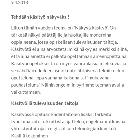
9.4.2018
Tehdään käsityö näkyväksi!
Liiton tämän vuoden teema on “Näkyvä käsityö”. On
tärkeää näkyä päättäjille ja huoltajille modernina
oppiaineena, jossa opiskellaan tulevaisuuden taitoja.
Käsityötä ei aina arvosteta, mikä näkyy esimerkiksi siinä,
että aina ainetta ei palkata opettamaan aineenopettajaa.
Käsityönopetuksesta on myös vääränlaisia mielikuvia, ja
se nähdään edelleen usein tuotelähtöisenä tekniikoiden
opetteluna, jopa vanhanaikaisena tai “mukavana
puuhasteluna”. Näihin ongelmiin pyrimme teeman avulla
vaikuttamaan.
Käsityöllä tulevaisuuden taitoja
Käsityössä opitaan kädentaitojen lisäksi tärkeitä
työelämätaitoja: kriittistä ajattelua, ongelmanratkaisua,
yhteistyötaitoja ja digitaalisen teknologian käyttöä.
Käsillä tekeminen