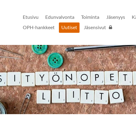
Etusivu
Edunvalvonta
Toiminta
Jäsenyys
K
OPH-hankkeet
Uutiset
Jäsensivut