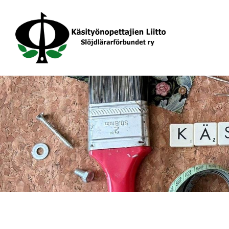
Siirry
sivun
sisältöön
Käsityönopettajien Liitto