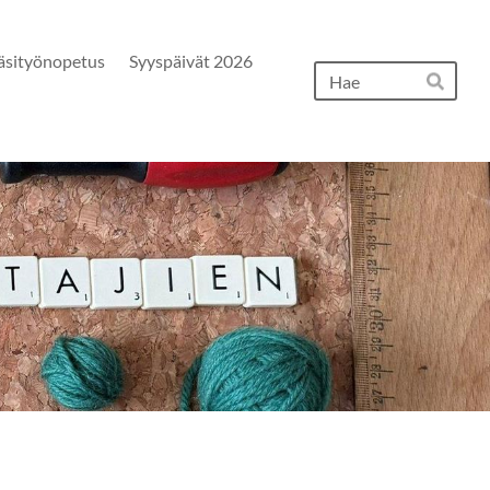
äsityönopetus
Syyspäivät 2026
Hak
Hae