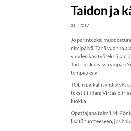
Taidon ja k
31.3.2017
Jo perinteeksi muodostunutt
nimipäivä. Tänä vuonna aja
vuoden käsityötekniikan ja
Taitokeskuksissa ympäri S
tempauksia.
TOL:n paikallisyhdistykset
tekstiili-illan: Virtaa pi
luokka
Opettajana toimii M. Rönkk
lisätä tuotteeseen, jos hal