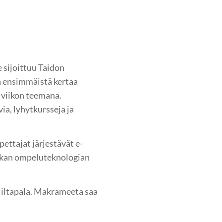
e sijoittuu Taidon
na ensimmäistä kertaa
n viikon teemana.
a, lyhytkursseja ja
ettajat järjestävät e-
nikan ompeluteknologian
i iltapala. Makrameeta saa