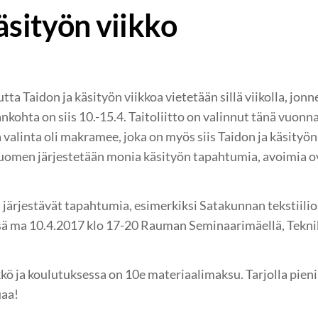
äsityön viikko
a Taidon ja käsityön viikkoa vietetään sillä viikolla, jonn
nkohta on siis 10.-15.4. Taitoliitto on valinnut tänä vuon
 valinta oli makramee, joka on myös siis Taidon ja käsityö
uomen järjestetään monia käsityön tapahtumia, avoimia ovi
 järjestävät tapahtumia, esimerkiksi Satakunnan tekstiiliop
irissä ma 10.4.2017 klo 17-20 Rauman Seminaarimäellä, Tek
ö ja koulutuksessa on 10e materiaalimaksu. Tarjolla pien
uaa!