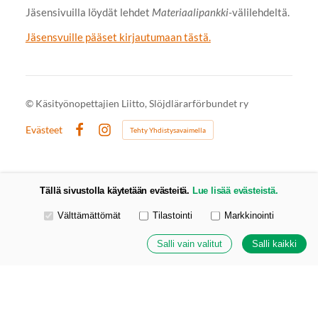
Jäsensivuilla löydät lehdet
Materiaalipankki-
välilehdeltä.
Jäsensvuille pääset kirjautumaan tästä.
©
Käsityönopettajien Liitto, Slöjdlärarförbundet ry
Evästeet
Tehty Yhdistysavaimella
Facebook
Instagram
Tällä sivustolla käytetään evästeitä.
Lue lisää evästeistä.
Valitse käytettävät evästeet
Välttämättömät
Tilastointi
Markkinointi
Salli vain valitut
Salli kaikki