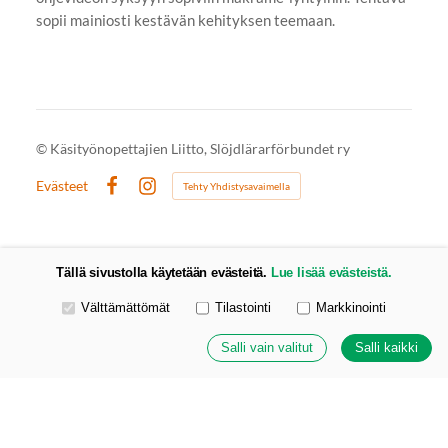
sopii mainiosti kestävän kehityksen teemaan.
©
Käsityönopettajien Liitto, Slöjdlärarförbundet ry
Evästeet
Tehty Yhdistysavaimella
Facebook
Instagram
Tällä sivustolla käytetään evästeitä.
Lue lisää evästeistä.
Valitse käytettävät evästeet
Välttämättömät
Tilastointi
Markkinointi
Salli vain valitut
Salli kaikki