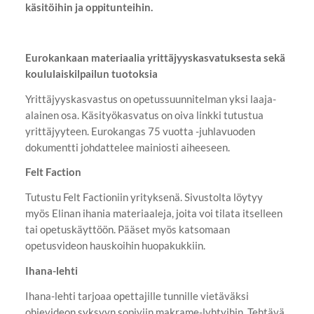
käsitöihin ja oppitunteihin.
Eurokankaan materiaalia yrittäjyyskasvatuksesta sekä
koululaiskilpailun tuotoksia
Yrittäjyyskasvastus on opetussuunnitelman yksi laaja-
alainen osa. Käsityökasvatus on oiva linkki tutustua
yrittäjyyteen. Eurokangas 75 vuotta -juhlavuoden
dokumentti johdattelee mainiosti aiheeseen.
Felt Faction
Tutustu Felt Factioniin yrityksenä. Sivustolta löytyy
myös Elinan ihania materiaaleja, joita voi tilata itselleen
tai opetuskäyttöön. Pääset myös katsomaan
opetusvideon hauskoihin huopakukkiin.
Ihana-lehti
Ihana-lehti tarjoaa opettajille tunnille vietäväksi
ohjevideon syksyyn sopiviin makrame-lyhtyihin. Tehtävä