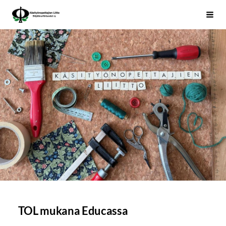
Siirry
Käsityönopettajien Liitto
Haku
sivun
sisältöön
TOL mukana Educassa