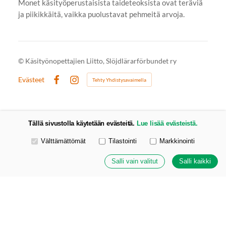
Monet käsityöperustaisista taideteoksista ovat teräviä
ja piikikkäitä, vaikka puolustavat pehmeitä arvoja.
©
Käsityönopettajien Liitto, Slöjdlärarförbundet ry
Evästeet
Tehty Yhdistysavaimella
Facebook
Instagram
Tällä sivustolla käytetään evästeitä.
Lue lisää evästeistä.
Valitse käytettävät evästeet
Välttämättömät
Tilastointi
Markkinointi
Salli vain valitut
Salli kaikki