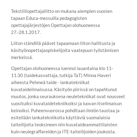
Tekstiiliopettajaliitto on mukana aiempien vuosien
tapaan Educa-messuilla pedagogisten
opettajajärjestöjen Opettajan olohuoneessa
27.-28.1.2017.
Liiton ständillä pääset tapaamaan liiton hallitusta ja
käsityönopettajaopiskelijoita vaatepuun työstämisen
merkeissä.
Opettajan olohuoneessa luennoi lauantaina klo 11-
11.30 (taidekasvattaja, tutkija TaT) Minna Haveri
aiheesta Pehmeä taide - lankatekniikat
kuvataideilmaisussa. Käsityön piirissä on tapahtunut
muutos, jonka seurauksena neuletekniikat ovat nousseet
suosituiksi kuvataidetekniikoiksi ja luovan itseilmaisun
keinoiksi. Puheenvuorossa pohditaan ilmiön taustaa ja
esitellään lankatekniikoita käyttäviä suomalaisia
taiteilijoita teoksineen niin kuvataideammattilaisten
kuin neulegraffareiden ja ITE-taiteilijoiden joukosta.