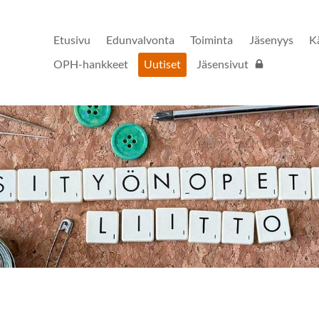
Etusivu
Edunvalvonta
Toiminta
Jäsenyys
K
OPH-hankkeet
Uutiset
Jäsensivut