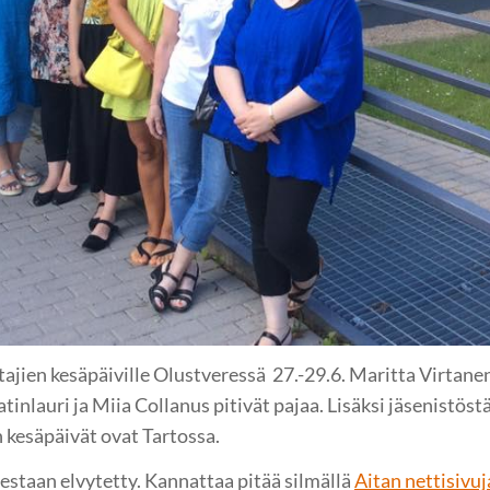
ttajien kesäpäiville Olustveressä 27.-29.6. Maritta Virtane
tinlauri ja Miia Collanus pitivät pajaa. Lisäksi jäsenistös
n kesäpäivät ovat Tartossa.
estaan elvytetty. Kannattaa pitää silmällä
Aitan nettisivuj