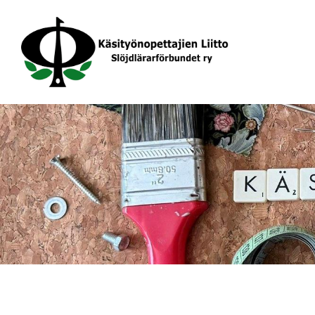
Siirry
sivun
sisältöön
Käsityönopettajien Liitto