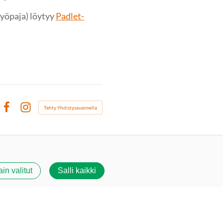
yöpaja) löytyy
Padlet-
Tehty Yhdistysavaimella
Facebook
Instagram
ain valitut
Salli kaikki