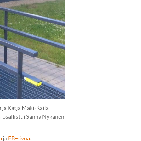
n ja Katja Mäki-Kaila
tä osallistui Sanna Nykänen
a
ja
FB-sivua.