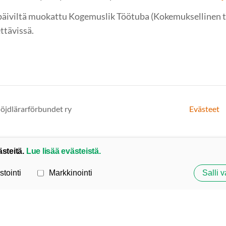
päiviltä muokattu Kogemuslik Töötuba (Kokemuksellinen t
ttävissä.
löjdlärarförbundet ry
Evästeet
ästeitä.
Lue lisää evästeistä.
stointi
Markkinointi
Salli v