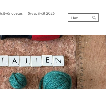
äsityönopetus
Syyspäivät 2026
Hak
Hae