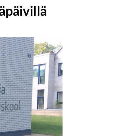
äpäivillä