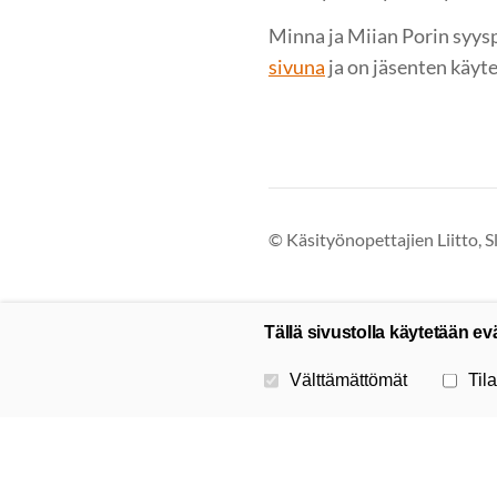
Minna ja Miian Porin syys
sivuna
ja on jäsenten käyte
©
Käsityönopettajien Liitto, S
Tällä sivustolla käytetään ev
Valitse käytettävät evästeet
Välttämättömät
Tila