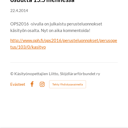
22.4.2014
OPS2016 -sivulla on julkaistu perusteluonnokset
käsityön osalta. Nyt on aika kommentoida!
http://www.oph.fi/ops2016/perusteluonnokset/perusope
tus/103/0/kasityo
©
Käsityönopettajien Liitto, Slöjdlärarförbundet ry
Evästeet
Tehty Yhdistysavaimella
Facebook
Instagram