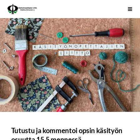
Siirry
Käsityönopettajien Liitto
Haku
sivun
sisältöön
Tutustu ja kommentoi opsin käsityön
osuutta 15.5 mennessä