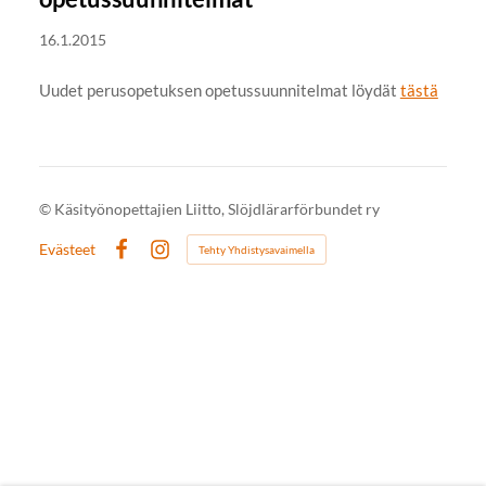
16.1.2015
Uudet perusopetuksen opetussuunnitelmat löydät
tästä
©
Käsityönopettajien Liitto, Slöjdlärarförbundet ry
Evästeet
Tehty Yhdistysavaimella
Facebook
Instagram