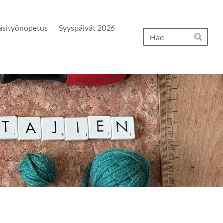
äsityönopetus
Syyspäivät 2026
Hak
Hae