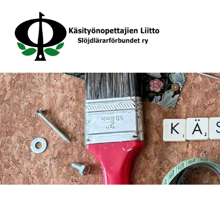
Siirry
sivun
sisältöön
Käsityönopettajien Liitto