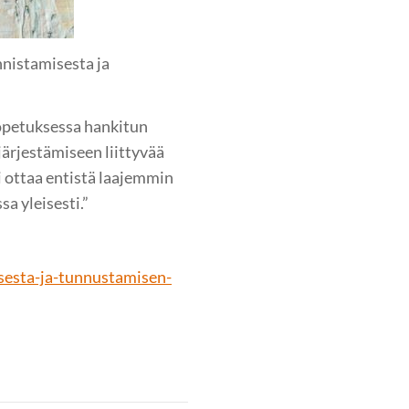
nistamisesta ja
opetuksessa hankitun
järjestämiseen liittyvää
i ottaa entistä laajemmin
a yleisesti.”
sesta-ja-tunnustamisen-