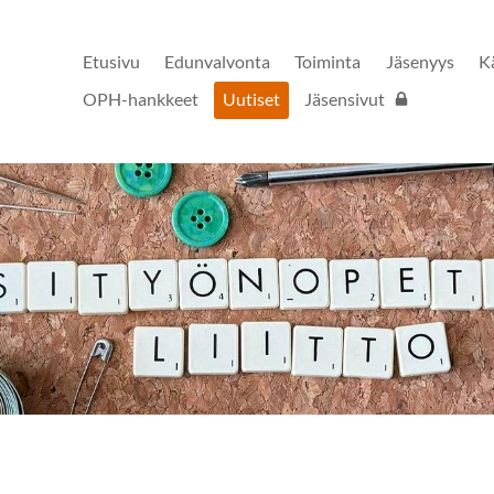
Etusivu
Edunvalvonta
Toiminta
Jäsenyys
K
OPH-hankkeet
Uutiset
Jäsensivut