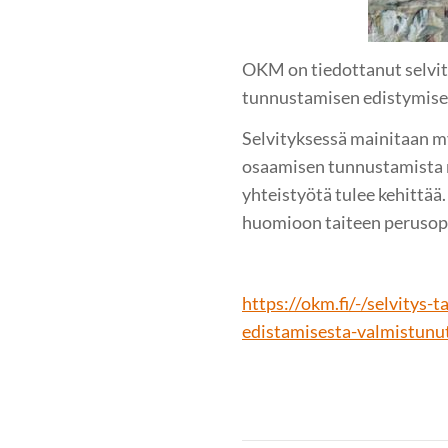
OKM on tiedottanut selvit
tunnustamisen edistymise
Selvityksessä mainitaan m
osaamisen tunnustamista mu
yhteistyötä tulee kehittää
huomioon taiteen perusope
https://okm.fi/-/selvitys
edistamisesta-valmistunu