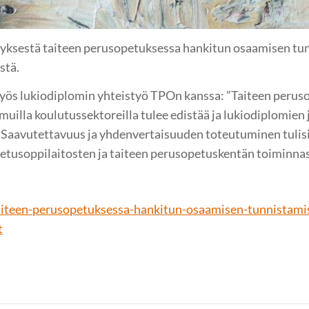
yksestä taiteen perusopetuksessa hankitun osaamisen tun
stä.
yös lukiodiplomin yhteistyö TPOn kanssa: ”Taiteen perus
illa koulutussektoreilla tulee edistää ja lukiodiplomien 
. Saavutettavuus ja yhdenvertaisuuden toteutuminen tulis
tusoppilaitosten ja taiteen perusopetuskentän toiminnass
-taiteen-perusopetuksessa-hankitun-osaamisen-tunnistami
t