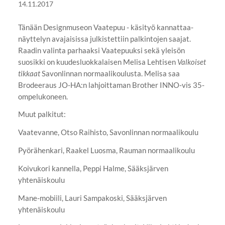
14.11.2017
Tänään Designmuseon Vaatepuu - käsityö kannattaa-
näyttelyn avajaisissa julkistettiin palkintojen saajat.
Raadin valinta parhaaksi Vaatepuuksi sekä yleisön
suosikki on kuudesluokkalaisen Melisa Lehtisen
Valkoiset
tikkaat
Savonlinnan normaalikoulusta. Melisa saa
Brodeeraus JO-HA:n lahjoittaman Brother INNO-vis 35-
ompelukoneen.
Muut palkitut:
Vaatevanne, Otso Raihisto, Savonlinnan normaalikoulu
Pyörähenkari, Raakel Luosma, Rauman normaalikoulu
Koivukori kannella, Peppi Halme, Sääksjärven
yhtenäiskoulu
Mane-mobiili, Lauri Sampakoski, Sääksjärven
yhtenäiskoulu