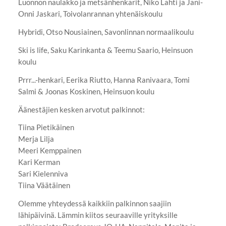
Luonnon naulakko ja metsänhenkarit, Niko Lahti ja Jani-
Onni Jaskari, Toivolanrannan yhtenäiskoulu
Hybridi, Otso Nousiainen, Savonlinnan normaalikoulu
Ski is life, Saku Karinkanta & Teemu Saario, Heinsuon
koulu
Prrr...-henkari, Eerika Riutto, Hanna Ranivaara, Tomi
Salmi & Joonas Koskinen, Heinsuon koulu
Äänestäjien kesken arvotut palkinnot:
Tiina Pietikäinen
Merja Lilja
Meeri Kemppainen
Kari Kerman
Sari Kielenniva
Tiina Väätäinen
Olemme yhteydessä kaikkiin palkinnon saajiin
lähipäivinä. Lämmin kiitos seuraaville yrityksille