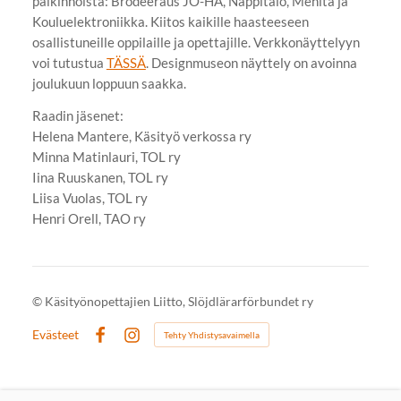
palkinnoista: Brodeeraus JO-HA, Nappitalo, Menita ja
Kouluelektroniikka. Kiitos kaikille haasteeseen
osallistuneille oppilaille ja opettajille. Verkkonäyttelyyn
voi tutustua
TÄSSÄ
. Designmuseon näyttely on avoinna
joulukuun loppuun saakka.
Raadin jäsenet:
Helena Mantere, Käsityö verkossa ry
Minna Matinlauri, TOL ry
Iina Ruuskanen, TOL ry
Liisa Vuolas, TOL ry
​Henri Orell, TAO ry
©
Käsityönopettajien Liitto, Slöjdlärarförbundet ry
Evästeet
Tehty Yhdistysavaimella
Facebook
Instagram