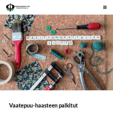
Siirry
Käsityönopettajien Liitto
Haku
sivun
sisältöön
Vaatepuu-haasteen palkitut