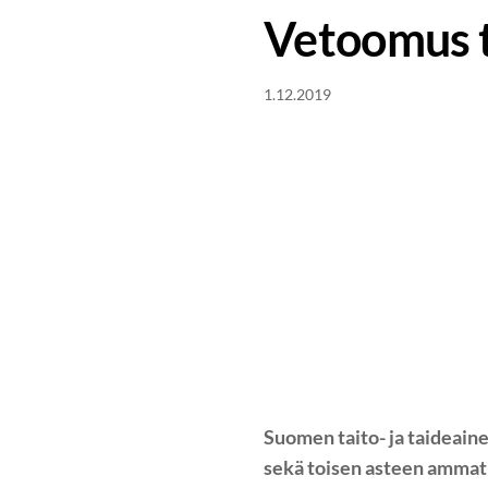
Vetoomus t
1.12.2019
Suomen taito- ja taideainei
sekä toisen asteen ammati