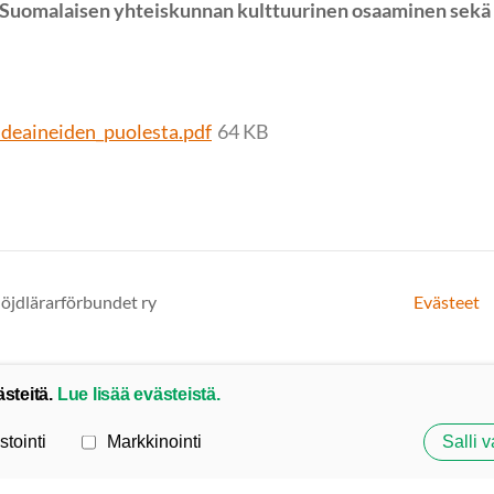
Suomalaisen yhteiskunnan kulttuurinen osaaminen sekä 
ideaineiden_puolesta.pdf
64 KB
löjdlärarförbundet ry
Evästeet
ästeitä.
Lue lisää evästeistä.
stointi
Markkinointi
Salli v