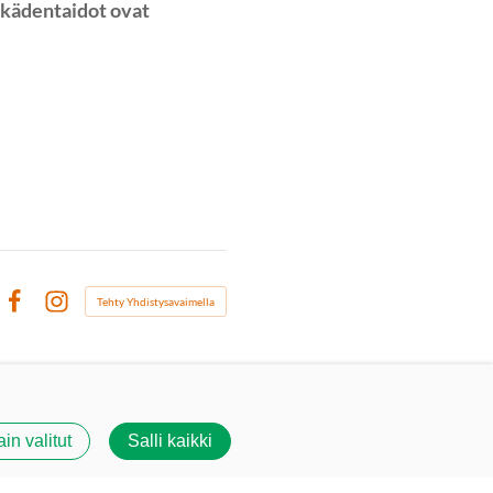
kädentaidot ovat
Tehty Yhdistysavaimella
Facebook
Instagram
ain valitut
Salli kaikki