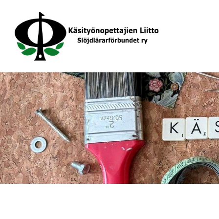
Siirry
sivun
sisältöön
Käsityönopettajien Liitto