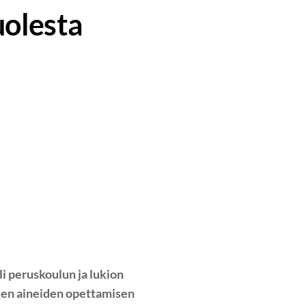
uolesta
eli peruskoulun ja lukion
iden aineiden opettamisen