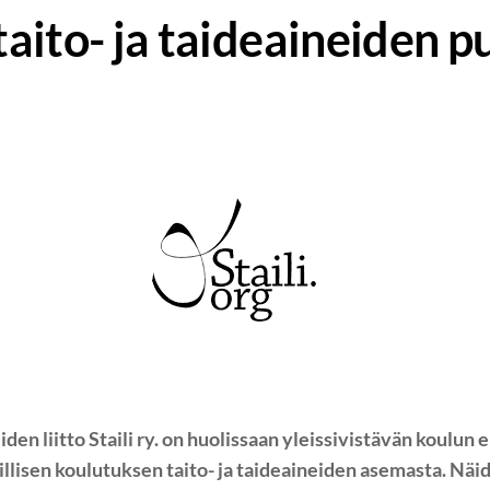
aito- ja taideaineiden p
den liitto Staili ry. on huolissaan yleissivistävän koulun 
llisen koulutuksen taito- ja taideaineiden asemasta. Nä