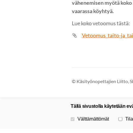
vähenemisen myötä koko 
vaarassa köyhtyä.
Lue koko vetoomus tästä:
Vetoomus_taito-ja_ta
©
Käsityönopettajien Liitto, S
Tällä sivustolla käytetään ev
Valitse käytettävät evästeet
Välttämättömät
Tila