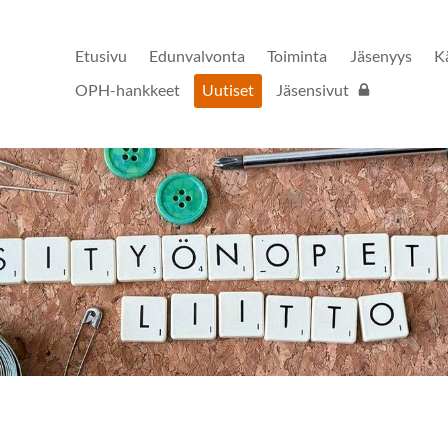
Etusivu
Edunvalvonta
Toiminta
Jäsenyys
K
OPH-hankkeet
Uutiset
Jäsensivut