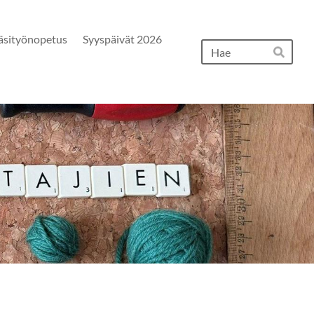
äsityönopetus
Syyspäivät 2026
Hak
Hae