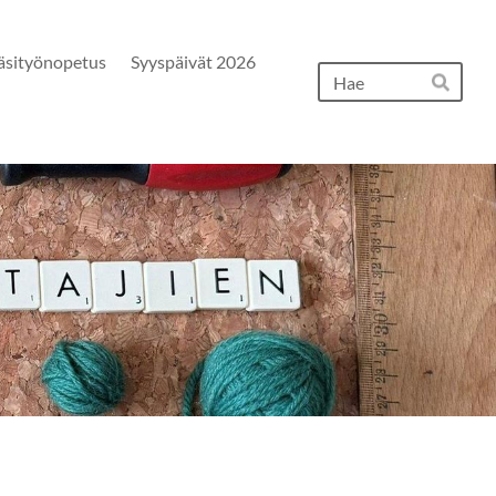
äsityönopetus
Syyspäivät 2026
Hak
Hae