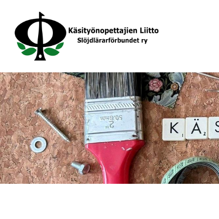
Siirry
sivun
sisältöön
Käsityönopettajien Liitto