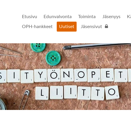
Etusivu
Edunvalvonta
Toiminta
Jäsenyys
K
OPH-hankkeet
Uutiset
Jäsensivut