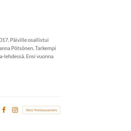
17. Päiville osallistui
 Hanna Pötsönen. Tarkempi
a-lehdessä. Ensi vuonna
Tehty Yhdistysavaimella
Facebook
Instagram