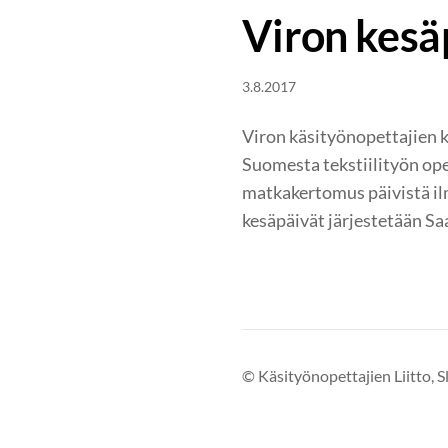
Viron kesä
3.8.2017
Viron käsityönopettajien ke
Suomesta tekstiilityön ope
matkakertomus päivistä il
kesäpäivät järjestetään S
©
Käsityönopettajien Liitto, S