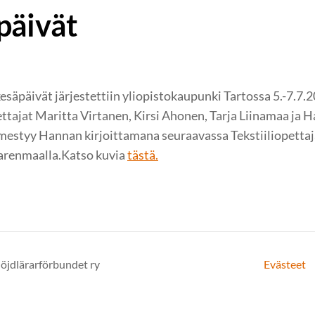
päivät
säpäivät järjestettiin yliopistokaupunki Tartossa 5.-7.7.20
ttajat Maritta Virtanen, Kirsi Ahonen, Tarja Liinamaa ja
mestyy Hannan kirjoittamana seuraavassa Tekstiiliopettaj
aarenmaalla.Katso kuvia
tästä.
löjdlärarförbundet ry
Evästeet