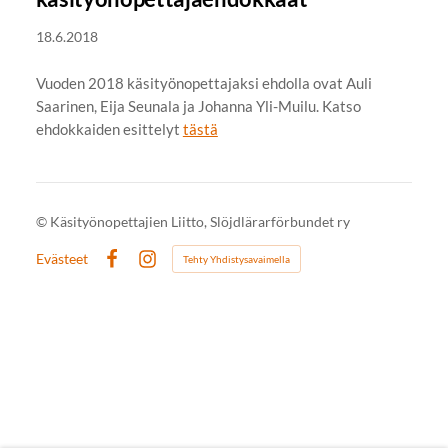
18.6.2018
Vuoden 2018 käsityönopettajaksi ehdolla ovat Auli
Saarinen, Eija Seunala ja Johanna Yli-Muilu. Katso
ehdokkaiden esittelyt
tästä
©
Käsityönopettajien Liitto, Slöjdlärarförbundet ry
Evästeet
Tehty Yhdistysavaimella
Facebook
Instagram