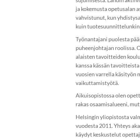
ja kokemusta opetusalan a
vahvistunut, kun yhdistys
kuin tuotesuunnittelunkin
Työnantajani puolesta pä
puheenjohtajan roolissa. O
alaisten tavoitteiden koul
kanssa kässän tavoitteista
vuosien varrella käsityön m
vaikuttamistyötä.
Aikuisopistossa olen opet
rakas osaamisalueeni, mutt
Helsingin yliopistosta val
vuodesta 2011. Yhteys aka
käydyt keskustelut opettaj