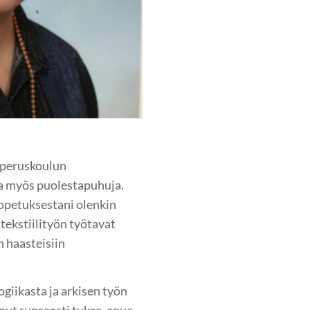
a peruskoulun
ja myös puolestapuhuja.
opetuksestani olenkin
tekstiilityön työtavat
 haasteisiin
giikasta ja arkisen työn
nut runsaasti tukea, apua