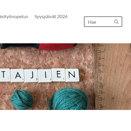
äsityönopetus
Syyspäivät 2026
Hak
Hae