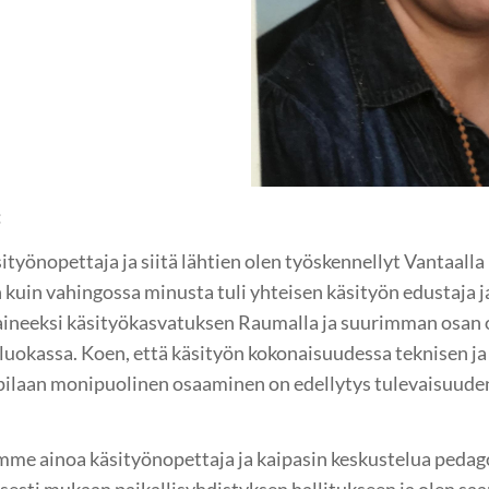
:
työnopettaja ja siitä lähtien olen työskennellyt Vantaall
 kuin vahingossa minusta tuli yhteisen käsityön edustaja 
uaineeksi käsityökasvatuksen Raumalla ja suurimman osan 
luokassa. Koen, että käsityön kokonaisuudessa teknisen ja 
ppilaan monipuolinen osaaminen on edellytys tulevaisuuden
mme ainoa käsityönopettaja ja kaipasin keskustelua pedago
isesti mukaan paikallisyhdistyksen hallitukseen ja olen saa