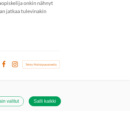
aopiskelija onkin nähnyt
aan jatkaa tulevinakin
Tehty Yhdistysavaimella
Facebook
Instagram
ain valitut
Salli kaikki