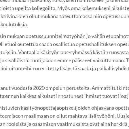
sioista upeilta kollegoilta. Myös oma kokemukseni aikuist
aktiivina olen ollut mukana toteuttamassa niin opetussuu
 koulutuksia.
äsin mukaan opetussuunnitelmatyöhön jo vähän etupainot
li etuoikeutettua saada osallistua opetushallituksen ope
utuksiin. Vantaalla käsityön ops-ryhmässä käytiin runsast
 ja sisällöistä: tuntijakoon emme päässeet vaikuttamaan. 
inimitunteihin on yritetty lisäystä saada ja paikallisyhdi
tanut vuodesta 2020 ompelun perusteita. Ammattitutkint
a ennen kaikkea aikuiset innostuneet ihmiset tuovat iloa j
mistuvien käsityönopettajaopiskelijoiden ohjaavana opett
teemiseen maailmaan on ollut mahtava lisä työhöni. Uusie
an rooleista ja osaamisen vaatimuksista ovat aina herkkiä 