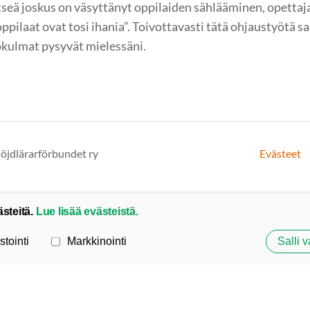
 itseä joskus on väsyttänyt oppilaiden sählääminen, opettaj
oppilaat ovat tosi ihania”. Toivottavasti tätä ohjaustyötä s
ökulmat pysyvät mielessäni.
löjdlärarförbundet ry
Evästeet
ästeitä.
Lue lisää evästeistä.
stointi
Markkinointi
Salli v