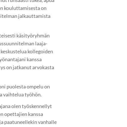
en kouluttamisesta on
nitelman jalkauttamista
teisesti käsityöryhmän
tussuunnitelman laaja-
a keskustelua kollegoiden
Työnantajani kanssa
stys on jatkanut arvokasta
oni puolesta ompelu on
a vaihtelua työhön.
ajana olen työskennellyt
n opettajien kanssa
ja paatuneellekin vanhalle