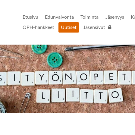
Etusivu
Edunvalvonta
Toiminta
Jäsenyys
K
OPH-hankkeet
Uutiset
Jäsensivut