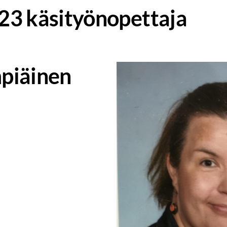
3 käsityönopettaja
piäinen