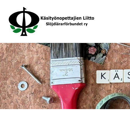
Siirry
sivun
sisältöön
Käsityönopettajien Liitto