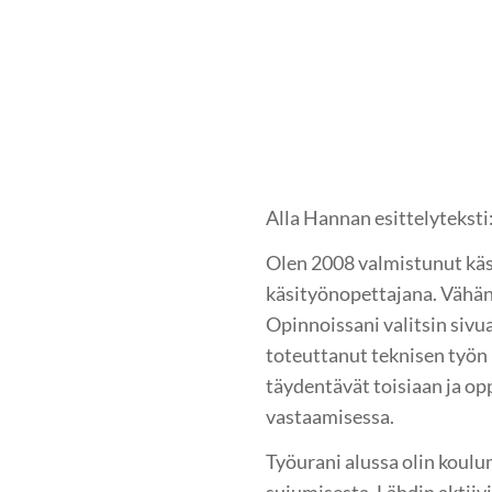
Alla Hannan esittelyteksti
Olen 2008 valmistunut käsi
käsityönopettajana. Vähän
Opinnoissani valitsin siv
toteuttanut teknisen työn 
täydentävät toisiaan ja o
vastaamisessa.
Työurani alussa olin koulu
sujumisesta. Lähdin aktiiv