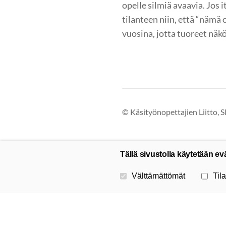
opelle silmiä avaavia. Jos
tilanteen niin, että “nämä 
vuosina, jotta tuoreet näk
©
Käsityönopettajien Liitto, S
Tällä sivustolla käytetään ev
Valitse käytettävät evästeet
Välttämättömät
Tila