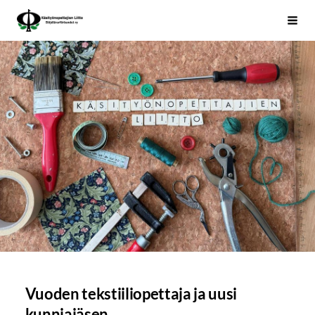
Siirry
Käsityönopettajien Liitto
Haku
sivun
sisältöön
Vuoden tekstiiliopettaja ja uusi
kunniajäsen