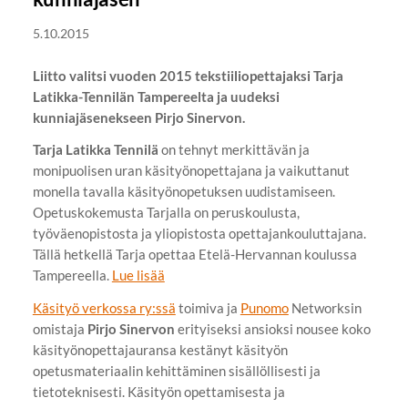
5.10.2015
Liitto valitsi vuoden 2015 tekstiiliopettajaksi Tarja
Latikka-Tennilän Tampereelta ja uudeksi
kunniajäsenekseen Pirjo Sinervon.
Tarja Latikka Tennilä
on tehnyt merkittävän ja
monipuolisen uran käsityönopettajana ja vaikuttanut
monella tavalla käsityönopetuksen uudistamiseen.
Opetuskokemusta Tarjalla on peruskoulusta,
työväenopistosta ja yliopistosta opettajankouluttajana.
Tällä hetkellä Tarja opettaa Etelä-Hervannan koulussa
Tampereella.
Lue lisää
Käsityö verkossa ry:ssä
toimiva ja
Punomo
Networksin
omistaja
Pirjo Sinervon
erityiseksi ansioksi nousee koko
käsityönopettajauransa kestänyt käsityön
opetusmateriaalin kehittäminen sisällöllisesti ja
tietoteknisesti. Käsityön opettamisesta ja