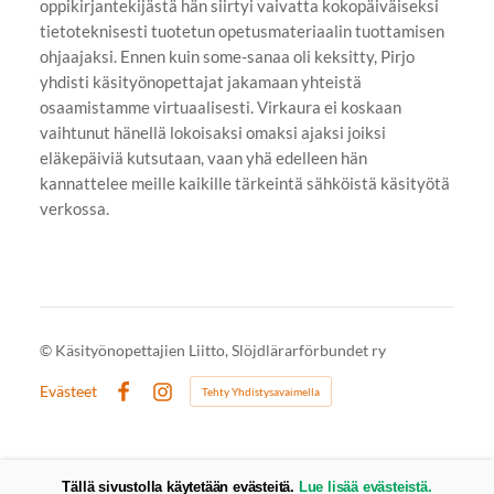
oppikirjantekijästä hän siirtyi vaivatta kokopäiväiseksi
tietoteknisesti tuotetun opetusmateriaalin tuottamisen
ohjaajaksi. Ennen kuin some-sanaa oli keksitty, Pirjo
yhdisti käsityönopettajat jakamaan yhteistä
osaamistamme virtuaalisesti. Virkaura ei koskaan
vaihtunut hänellä lokoisaksi omaksi ajaksi joiksi
eläkepäiviä kutsutaan, vaan yhä edelleen hän
kannattelee meille kaikille tärkeintä sähköistä käsityötä
verkossa.
©
Käsityönopettajien Liitto, Slöjdlärarförbundet ry
Evästeet
Tehty Yhdistysavaimella
Facebook
Instagram
Tällä sivustolla käytetään evästeitä.
Lue lisää evästeistä.