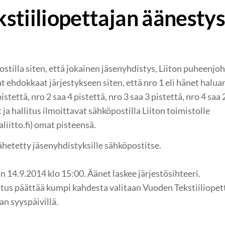
stiiliopettajan äänesty
tilla siten, että jokainen jäsenyhdistys, Liiton puheenjoht
vat ehdokkaat järjestykseen siten, että nro 1 eli hänet ha
istettä, nro 2 saa 4 pistettä, nro 3 saa 3 pistettä, nro 4 saa 
ja hallitus ilmoittavat sähköpostilla Liiton toimistolle
liitto.fi) omat pisteensä.
ähetetty jäsenyhdistyksille sähköpostitse.
 14.9.2014 klo 15:00. Äänet laskee järjestösihteeri.
litus päättää kumpi kahdesta valitaan Vuoden Tekstiiliopet
an syyspäivillä.