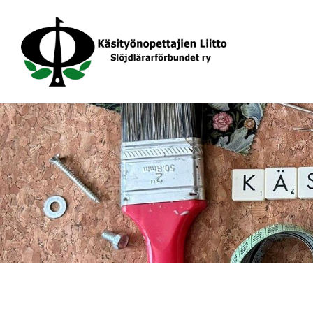
Siirry
sivun
sisältöön
Käsityönopettajien Liitto