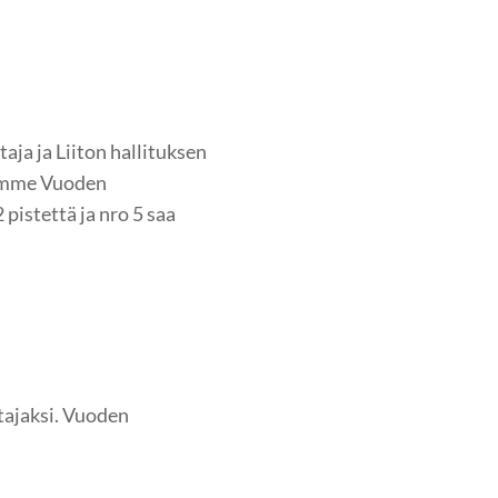
s
aja ja Liiton hallituksen
luamme Vuoden
2 pistettä ja nro 5 saa
tajaksi. Vuoden