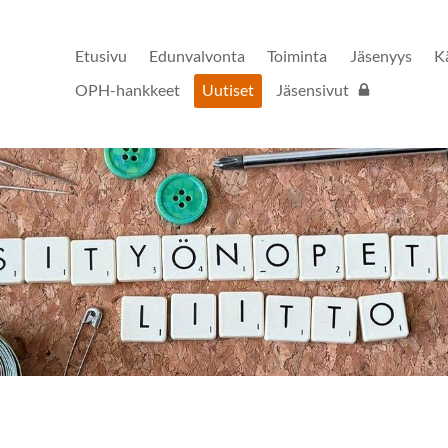
Etusivu
Edunvalvonta
Toiminta
Jäsenyys
K
OPH-hankkeet
Uutiset
Jäsensivut