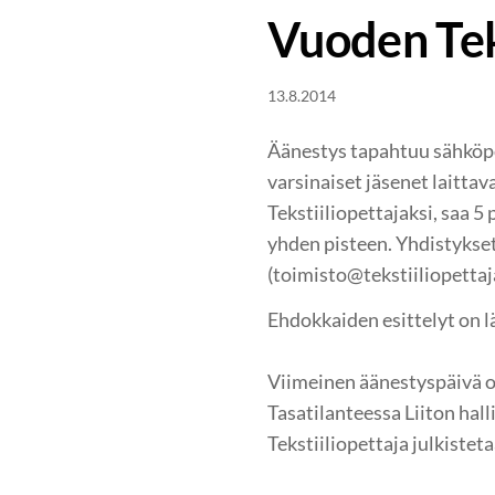
Vuoden Tek
13.8.2014
Äänestys tapahtuu sähköpos
varsinaiset jäsenet laitta
Tekstiiliopettajaksi, saa 5 p
yhden pisteen. Yhdistykset 
(toimisto@tekstiiliopettaja
Ehdokkaiden esittelyt on l
Viimeinen äänestyspäivä on
Tasatilanteessa Liiton hal
Tekstiiliopettaja julkisteta