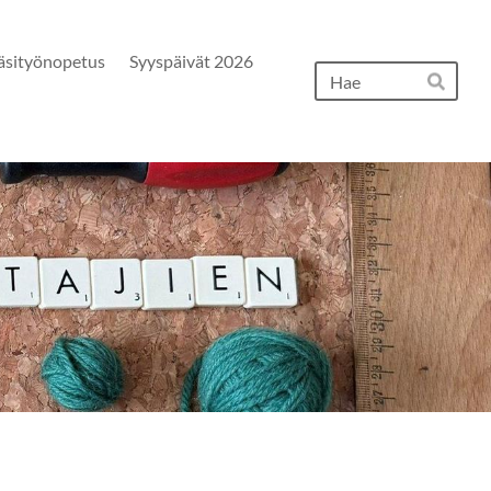
äsityönopetus
Syyspäivät 2026
Hak
Hae