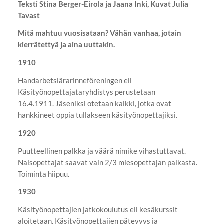
Teksti Stina Berger-Eirola ja Jaana Inki, Kuvat Julia
Tavast
Mitä mahtuu vuosisataan? Vähän vanhaa, jotain
kierrätettyä ja aina uuttakin.
1910
Handarbetslärarinneföreningen eli
Käsityönopettajataryhdistys perustetaan
16.4.1911. Jäseniksi otetaan kaikki, jotka ovat
hankkineet oppia tullakseen käsityönopettajiksi.
1920
Puutteellinen palkka ja väärä nimike vihastuttavat.
Naisopettajat saavat vain 2/3 miesopettajan palkasta.
Toiminta hiipuu.
1930
Käsityönopettajien jatkokoulutus eli kesäkurssit
aloitetaan. Käsityönopettajien pätevyys ja