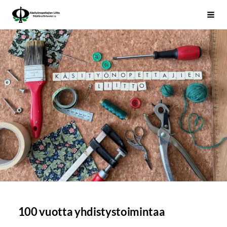
Siirry
Käsityönopettajien Liitto
Haku
sivun
sisältöön
100 vuotta yhdistystoimintaa