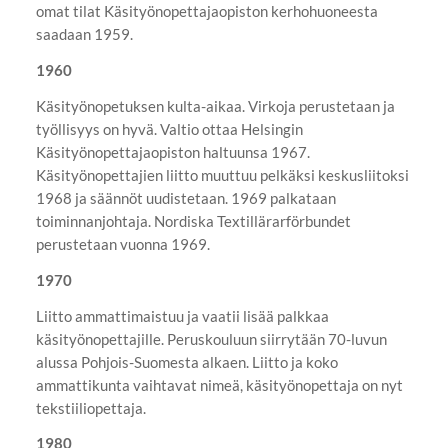
omat tilat Käsityönopettajaopiston kerhohuoneesta
saadaan 1959.
1960
Käsityönopetuksen kulta-aikaa. Virkoja perustetaan ja
työllisyys on hyvä. Valtio ottaa Helsingin
Käsityönopettajaopiston haltuunsa 1967.
Käsityönopettajien liitto muuttuu pelkäksi keskusliitoksi
1968 ja säännöt uudistetaan. 1969 palkataan
toiminnanjohtaja. Nordiska Textillärarförbundet
perustetaan vuonna 1969.
1970
Liitto ammattimaistuu ja vaatii lisää palkkaa
käsityönopettajille. Peruskouluun siirrytään 70-luvun
alussa Pohjois-Suomesta alkaen. Liitto ja koko
ammattikunta vaihtavat nimeä, käsityönopettaja on nyt
tekstiiliopettaja.
1980