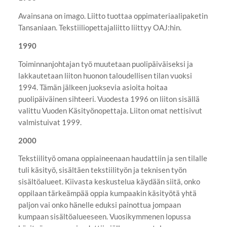
Avainsana on imago. Liitto tuottaa oppimateriaalipaketin
Tansaniaan. Tekstiiliopettajaliitto liittyy OAJ:hin.
1990
Toiminnanjohtajan työ muutetaan puolipäiväiseksi ja
lakkautetaan liiton huonon taloudellisen tilan vuoksi
1994. Tämän jälkeen juoksevia asioita hoitaa
puolipäiväinen sihteeri. Vuodesta 1996 on liiton sisällä
valittu Vuoden Käsityönopettaja. Liiton omat nettisivut
valmistuivat 1999.
2000
Tekstiilityö omana oppiaineenaan haudattiin ja sen tilalle
tuli käsityö, sisältäen tekstiilityön ja teknisen työn
sisältöalueet. Kiivasta keskustelua käydään siitä, onko
oppilaan tärkeämpää oppia kumpaakin käsityötä yhtä
paljon vai onko hänelle eduksi painottua jompaan
kumpaan sisältöalueeseen. Vuosikymmenen lopussa