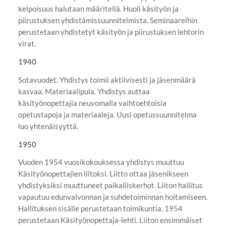
kelpoisuus halutaan määritellä. Huoli käsityön ja
piirustuksen yhdistämissuunnitelmista. Seminaareihin
perustetaan yhdistetyt käsityön ja piirustuksen lehtorin
virat.
1940
Sotavuodet. Yhdistys toimii aktiivisesti ja jäsenmäärä
kasvaa. Materiaalipula. Yhdistys auttaa
käsityönopettajia neuvomalla vaihtoehtoisia
opetustapoja ja materiaaleja. Uusi opetussuunnitelma
luo yhtenäisyyttä.
1950
Vuoden 1954 vuosikokouksessa yhdistys muuttuu
Käsityönopettajien liitoksi. Liitto ottaa jäsenikseen
yhdistyksiksi muuttuneet paikalliskerhot. Liiton hallitus
vapautuu edunvalvonnan ja suhdetoiminnan hoitamiseen.
Hallituksen sisälle perustetaan toimikuntia. 1954
perustetaan Käsityönopettaja-lehti. Liiton ensimmäiset