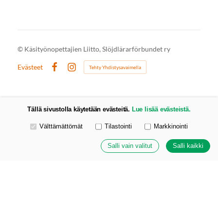
©
Käsityönopettajien Liitto, Slöjdlärarförbundet ry
Evästeet
Tehty Yhdistysavaimella
Facebook
Instagram
Tällä sivustolla käytetään evästeitä.
Lue lisää evästeistä.
Valitse käytettävät evästeet
Välttämättömät
Tilastointi
Markkinointi
Salli vain valitut
Salli kaikki