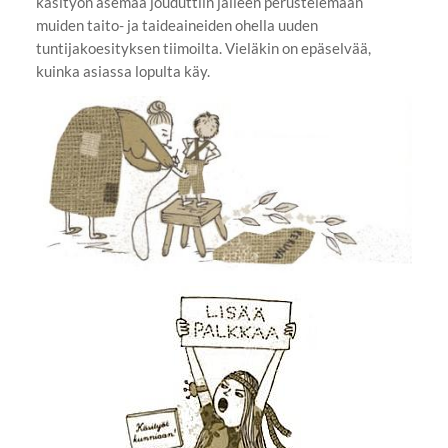
käsityön asemaa jouduttiin jälleen perustelemaan
muiden taito- ja taideaineiden ohella uuden
tuntijakoesityksen tiimoilta. Vieläkin on epäselvää,
kuinka asiassa lopulta käy.