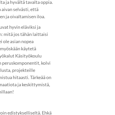
lta ja hyvältä tavalta oppia.
aivan selvästi, että
en ja oivaltamisen iloa.
vat hyvin eläviksi ja
 mitä jos tähän laittaisi
ei ole asian nopea
ei myöskään käytetä
työkalut Käsityökoulu
an peruskomponentit, kolvi
usta, projekteille
mistua hitaasti. Tärkeää on
naatiota ja keskittymistä,
illaan!
in edistykselliseltä. Ehkä