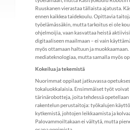
työelämään, mutta Käsityökoulu Robotin t
Ruuskanen vierastaa tällaista ajatusta. K
ennen kaikkea taidekoulu. Opittavia taito
työelämässäkin, mutta tarkoitus ei ole kou
ohjelmoijia, vaan kasvattaa heistä aktiivisia
digitaaliseen maailmaan – ei vain käyttäm
myös ottamaan haltuun ja muokkaamaan.
mediateknologiaa, mutta samalla myös opi
Kokeilua ja tekemistä
Nuorimmat oppilaat jatkuvassa opetuksess
tokaluokkalaisia. Ensimmäiset työt voivat 
tärinärobotteja, joita tehdessä opetellaan
rakentelun perustaitoja: työkalujen käyttö
kytkemistä, johtojen leikkaamista ja kolva
Palovammoiltakaan ei vältytä, mutta pien
osana oppimista.