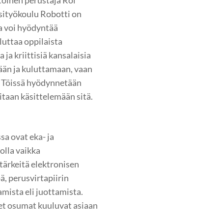
oinen perustaja Roi
äsityökoulu Robotti on
ja voi hyödyntää
luttaa oppilaista
 ja kriittisiä kansalaisia
ään ja kuluttamaan, vaan
 Töissä hyödynnetään
taan käsittelemään sitä.
a ovat eka- ja
olla vaikka
 tärkeitä elektronisen
ä, perusvirtapiirin
amista eli juottamista.
et osumat kuuluvat asiaan