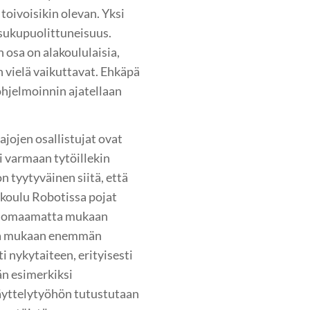
toivoisikin olevan. Yksi
: sukupuolittuneisuus.
n osa on alakoululaisia,
 vielä vaikuttavat. Ehkäpä
ohjelmoinnin ajatellaan
jojen osallistujat ovat
i varmaan tytöillekin
 tyytyväinen siitä, että
ökoulu Robotissa pojat
 huomaamatta mukaan
taa mukaan enemmän
i nykytaiteen, erityisesti
än esimerkiksi
näyttelytyöhön tutustutaan