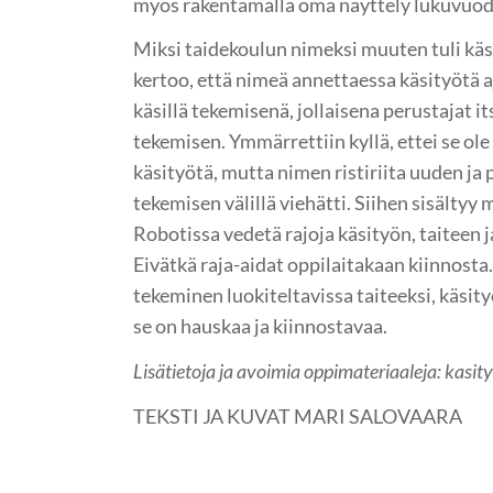
myös rakentamalla oma näyttely lukuvuode
Miksi taidekoulun nimeksi muuten tuli kä
kertoo, että nimeä annettaessa käsityötä 
käsillä tekemisenä, jollaisena perustajat it
tekemisen. Ymmärrettiin kyllä, ettei se ole
käsityötä, mutta nimen ristiriita uuden ja 
tekemisen välillä viehätti. Siihen sisältyy
Robotissa vedetä rajoja käsityön, taiteen ja
Eivätkä raja-aidat oppilaitakaan kiinnost
tekeminen luokiteltavissa taiteeksi, käsity
se on hauskaa ja kiinnostavaa.
Lisätietoja ja avoimia oppimateriaaleja: kasit
TEKSTI JA KUVAT MARI SALOVAARA