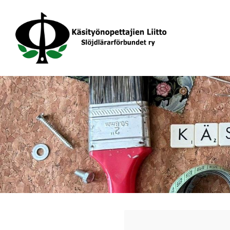
Siirry
sivun
sisältöön
Käsityönopettajien Liitto