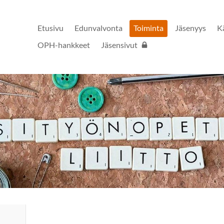
Etusivu
Edunvalvonta
Toiminta
Jäsenyys
K
OPH-hankkeet
Jäsensivut