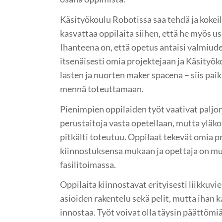
Käsityökoulu Robotissa saa tehdä ja kokeill
kasvattaa oppilaita siihen, että he myös us
Ihanteena on, että opetus antaisi valmiud
itsenäisesti omia projektejaan ja Käsityök
lasten ja nuorten maker spacena – siis paik
mennä toteuttamaan.
Pienimpien oppilaiden työt vaativat paljo
perustaitoja vasta opetellaan, mutta yläko
pitkälti toteutuu. Oppilaat tekevät omia p
kiinnostuksensa mukaan ja opettaja on m
fasilitoimassa.
Oppilaita kiinnostavat erityisesti liikkuvi
asioiden rakentelu sekä pelit, mutta ihan 
innostaa. Työt voivat olla täysin päättöm