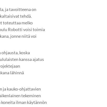
a, ja tavoitteena on
kaltaisivat tehdä.
et toteuttaa melko
oulu Robotti voisi toimia
kana, jonne niitä voi
n ohjausta, koska
ululaisten kanssa ajatus
rojektejaan
ukana lähinnä
en ja kauko-ohjattavien
kaikenlainen tekeminen
iä koneita ilman käytännön