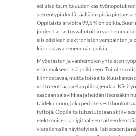
sellaiselta, mitä uuden käsityönopetuksen 
stereotypia kyllä täälläkin pitää pintansa
Oppilaista arviolta 99,5 % on poikia. Suuri
joiden harrastusvalintoihin vanhemmatkin
siis edelleen elektronisten vempainten ja 
kiinnostavan enemmän poikia.
Myös lasten ja vanhempien yhteisten työpa
enimmäkseen isiä poikineen. Toiminta olis
kiinnostavaa, mutta toisaalta Ruuskanen on
voi toteuttaa ovelaa piiloagendaa: Käsity
saadaan salavihkaa ja heidän itsensäkin
taidekouluun, joka perinteisesti houkut
tyttöjä. Oppilaita tutustutetaan aktiivisest
elektronisen ja digitaalisen taiteen kenttä
vierailemalla näyttelyissä. Taiteeseen ja 