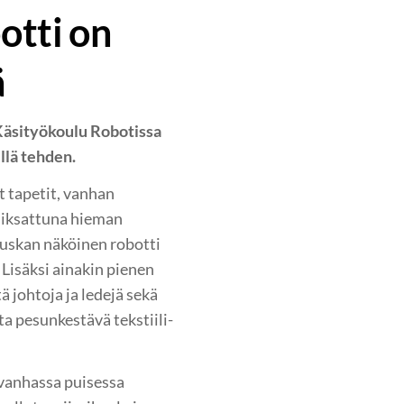
otti on
ä
 Käsityökoulu Robotissa
illä tehden.
t tapetit, vanhan
miksattuna hieman
auskan näköinen robotti
Lisäksi ainakin pienen
ä johtoja ja ledejä sekä
ta pesunkestävä tekstiili-
 vanhassa puisessa