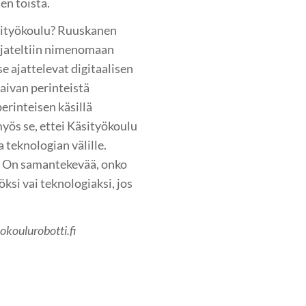
n töistä.
sityökoulu? Ruuskanen
ajateltiin nimenomaan
se ajattelevat digitaalisen
 aivan perinteistä
perinteisen käsillä
 myös se, ettei Käsityökoulu
 teknologian välille.
a. On samantekevää, onko
öksi vai teknologiaksi, jos
yokoulurobotti.fi