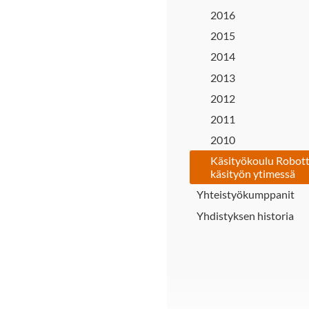
2016
2015
2014
2013
2012
2011
2010
Käsityökoulu Robott
käsityön ytimessä
Yhteistyökumppanit
Yhdistyksen historia