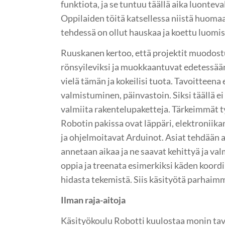
funktiota, ja se tuntuu täällä aika luonteva
Oppilaiden töitä katsellessa niistä huomaa 
tehdessä on ollut hauskaa ja koettu luomis
Ruuskanen kertoo, että projektit muodostu
rönsyileviksi ja muokkaantuvat edetessään:
vielä tämän ja kokeilisi tuota. Tavoitteena 
valmistuminen, päinvastoin. Siksi täällä 
valmiita rakentelupaketteja. Tärkeimmät 
Robotin pakissa ovat läppäri, elektroniik
ja ohjelmoitavat Arduinot. Asiat tehdään al
annetaan aikaa ja ne saavat kehittyä ja val
oppia ja treenata esimerkiksi käden koordi
hidasta tekemistä. Siis käsityötä parhaimm
Ilman raja-aitoja
Käsityökoulu Robotti kuulostaa monin tavo