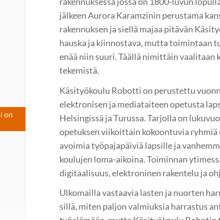
rakennuksessa jossa on 1800-luvun lopulla 
jälkeen Aurora Karamzinin perustama kan
rakennuksen ja siellä majaa pitävän Käsity
hauska ja kiinnostava, mutta toimintaan t
enää niin suuri. Täällä nimittäin vaalitaan 
tekemistä.
Käsityökoulu Robotti on perustettu vuonna
elektronisen ja mediataiteen opetusta lapsi
i on
Helsingissä ja Turussa. Tarjolla on lukuvu
opetuksen viikoittain kokoontuvia ryhmiä eri
avoimia työpajapäiviä lapsille ja vanhemmi
koulujen loma-aikoina. Toiminnan ytimessä
digitaalisuus, elektroninen rakentelu ja oh
Ulkomailla vastaavia lasten ja nuorten ha
sillä, miten paljon valmiuksia harrastus an