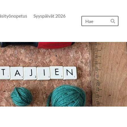
äsityönopetus
Syyspäivät 2026
Hak
Hae