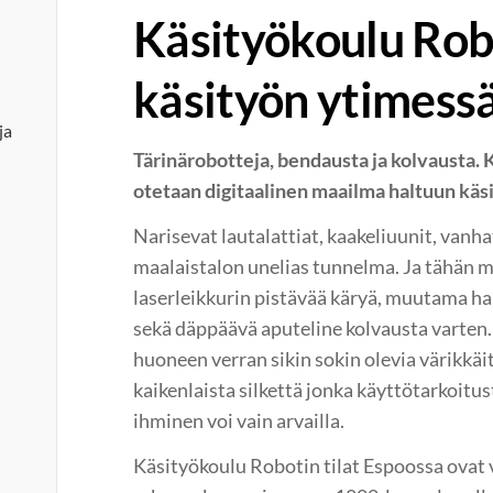
Käsityökoulu Rob
käsityön ytimess
ja
Tärinärobotteja, bendausta ja kolvausta.
otetaan digitaalinen maailma haltuun käs
Narisevat lautalattiat, kaakeliuunit, vanha
maalaistalon unelias tunnelma. Ja tähän 
laserleikkurin pistävää käryä, muutama h
sekä däppäävä aputeline kolvausta varten. 
huoneen verran sikin sokin olevia värikkäit
kaikenlaista silkettä jonka käyttötarkoitus
ihminen voi vain arvailla.
Käsityökoulu Robotin tilat Espoossa ovat