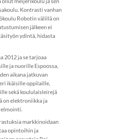
ollut meijerikoulu ja sen
sakoulu. Kontrasti vanhan
ökoulu Robotin välillä on
utustumisen jälkeen ei
käsityön ydintä, hidasta
 2012 ja se tarjoaa
lle ja nuorille Espoossa,
oden aikana jatkuvan
 ikäisille oppilaille,
lle sekä koululaisleirejä
 on elektroniikka ja
jelmointi.
rrastuksia markkinoidaan
taa opintoihin ja