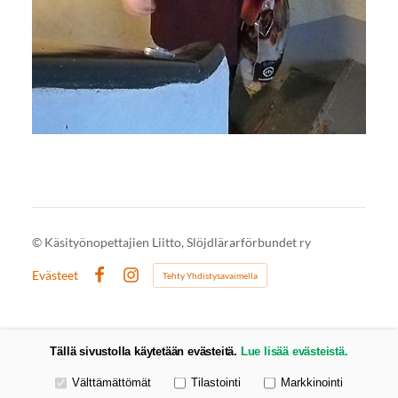
©
Käsityönopettajien Liitto, Slöjdlärarförbundet ry
Evästeet
Tehty Yhdistysavaimella
Facebook
Instagram
Tällä sivustolla käytetään evästeitä.
Lue lisää evästeistä.
Valitse käytettävät evästeet
Välttämättömät
Tilastointi
Markkinointi