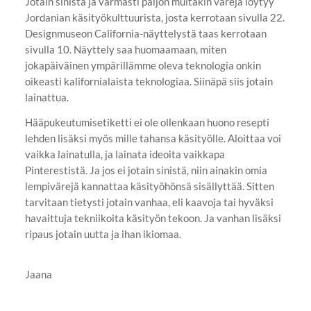
Jotain sinistä ja varmasti paljon muitakin värejä löytyy
Jordanian käsityökulttuurista, josta kerrotaan sivulla 22.
Designmuseon California-näyttelystä taas kerrotaan
sivulla 10. Näyttely saa huomaamaan, miten
jokapäiväinen ympärillämme oleva teknologia onkin
oikeasti kalifornialaista teknologiaa. Siinäpä siis jotain
lainattua.
Hääpukeutumisetiketti ei ole ollenkaan huono resepti
lehden lisäksi myös mille tahansa käsityölle. Aloittaa voi
vaikka lainatulla, ja lainata ideoita vaikkapa
Pinterestistä. Ja jos ei jotain sinistä, niin ainakin omia
lempivärejä kannattaa käsityöhönsä sisällyttää. Sitten
tarvitaan tietysti jotain vanhaa, eli kaavoja tai hyväksi
havaittuja tekniikoita käsityön tekoon. Ja vanhan lisäksi
ripaus jotain uutta ja ihan ikiomaa.
Jaana