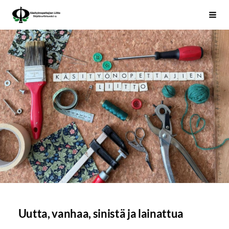
Siirry
Käsityönopettajien Liitto
Haku
sivun
sisältöön
Uutta, vanhaa, sinistä ja lainattua