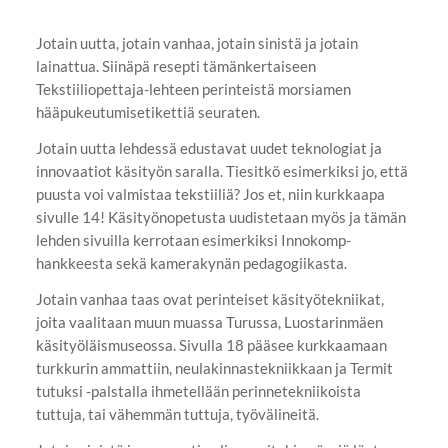
Jotain uutta, jotain vanhaa, jotain sinistä ja jotain
lainattua. Siinäpä resepti tämänkertaiseen
Tekstiiliopettaja-lehteen perinteistä morsiamen
hääpukeutumisetikettiä seuraten.
Jotain uutta lehdessä edustavat uudet teknologiat ja
innovaatiot käsityön saralla. Tiesitkö esimerkiksi jo, että
puusta voi valmistaa tekstiiliä? Jos et, niin kurkkaapa
sivulle 14! Käsityönopetusta uudistetaan myös ja tämän
lehden sivuilla kerrotaan esimerkiksi Innokomp-
hankkeesta sekä kamerakynän pedagogiikasta.
Jotain vanhaa taas ovat perinteiset käsityötekniikat,
joita vaalitaan muun muassa Turussa, Luostarinmäen
käsityöläismuseossa. Sivulla 18 pääsee kurkkaamaan
turkkurin ammattiin, neulakinnastekniikkaan ja Termit
tutuksi -palstalla ihmetellään perinnetekniikoista
tuttuja, tai vähemmän tuttuja, työvälineitä.