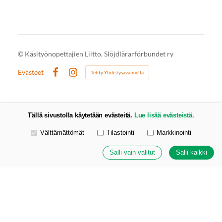
©
Käsityönopettajien Liitto, Slöjdlärarförbundet ry
Evästeet
Tehty Yhdistysavaimella
Facebook
Instagram
Tällä sivustolla käytetään evästeitä.
Lue lisää evästeistä.
Valitse käytettävät evästeet
Välttämättömät
Tilastointi
Markkinointi
Salli vain valitut
Salli kaikki