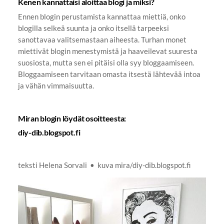
Kenen kannattaisi aloittaa blogi ja miksi?
Ennen blogin perustamista kannattaa miettiä, onko
blogilla selkeä suunta ja onko itsellä tarpeeksi
sanottavaa valitsemastaan aiheesta. Turhan monet
miettivät blogin menestymistä ja haaveilevat suuresta
suosiosta, mutta sen ei pitäisi olla syy bloggaamiseen.
Bloggaamiseen tarvitaan omasta itsestä lähtevää intoa
ja vähän vimmaisuutta.
Miran blogin löydät osoitteesta:
diy-dib.blogspot.fi
teksti Helena Sorvali • kuva mira/diy-dib.blogspot.fi