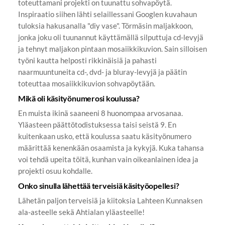
toteuttamani projekti on tuunattu sohvapöytä.
Inspiraatio siihen lähti selaillessani Googlen kuvahaun
tuloksia hakusanalla "diy vase". Törmäsin maljakkoon,
jonka joku oli tuunannut käyttämällä silputtuja cd-levyjä
ja tehnyt maljakon pintaan mosaiikkikuvion. Sain silloisen
työni kautta helposti rikkinäisiä ja pahasti
naarmuuntuneita cd-, dvd- ja bluray-levyjä ja päätin
toteuttaa mosaiikkikuvion sohvapöytään.
Mikä oli käsityönumerosi koulussa?
En muista ikinä saaneeni 8 huonompaa arvosanaa.
Yläasteen päättötodistuksessa taisi seistä 9. En
kuitenkaan usko, että koulussa saatu käsityönumero
määrittää kenenkään osaamista ja kykyjä. Kuka tahansa
voi tehdä upeita töitä, kunhan vain oikeanlainen idea ja
projekti osuu kohdalle.
Onko sinulla lähettää terveisiä käsityöopellesi?
Lähetän paljon terveisiä ja kiitoksia Lahteen Kunnaksen
ala-asteelle sekä Ahtialan yläasteelle!