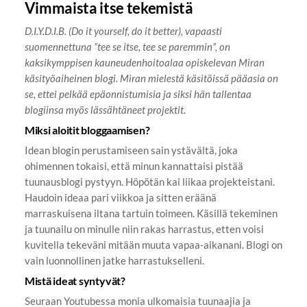
Vimmaista itse tekemistä
D.I.Y.D.I.B. (Do it yourself, do it better), vapaasti
suomennettuna ”tee se itse, tee se paremmin”, on
kaksikymppisen kauneudenhoitoalaa opiskelevan Miran
käsityöaiheinen blogi. Miran mielestä käsitöissä pääasia on
se, ettei pelkää epäonnistumisia ja siksi hän tallentaa
blogiinsa myös lässähtäneet projektit.
Miksi aloitit bloggaamisen?
Idean blogin perustamiseen sain ystävältä, joka
ohimennen tokaisi, että minun kannattaisi pistää
tuunausblogi pystyyn. Höpötän kai liikaa projekteistani.
Haudoin ideaa pari viikkoa ja sitten eräänä
marraskuisena iltana tartuin toimeen. Käsillä tekeminen
ja tuunailu on minulle niin rakas harrastus, etten voisi
kuvitella tekeväni mitään muuta vapaa-aikanani. Blogi on
vain luonnollinen jatke harrastukselleni.
Mistä ideat syntyvät?
Seuraan Youtubessa monia ulkomaisia tuunaajia ja