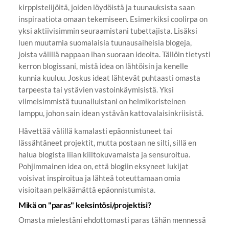
kirppistelijöitä, joiden löydöistä ja tuunauksista saan
inspiraatiota omaan tekemiseen. Esimerkiksi coolirpa on
yksi aktiivisimmin seuraamistani tubettajista. Lisäksi
luen muutamia suomalaisia tuunausaiheisia blogeja,
joista välillä nappaan ihan suoraan ideoita. Tällöin tietysti
kerron blogissani, mistä idea on lähtöisin ja kenelle
kunnia kuuluu. Joskus ideat lähtevät puhtaasti omasta
tarpeesta tai ystävien vastoinkäymisistä. Yksi
viimeisimmistä tuunailuistani on helmikoristeinen
lamppu, johon sain idean ystävän kattovalaisinkriisistä.
Hävettää välillä kamalasti epäonnistuneet tai
lässähtäneet projektit, mutta postaan ne silti, sillä en
halua blogista liian kiiltokuvamaista ja sensuroitua.
Pohjimmainen idea on, että blogiin eksyneet lukijat
voisivat inspiroitua ja lähteä toteuttamaan omia
visioitaan pelkäämättä epäonnistumista.
Mikä on "paras" keksintösi/projektisi?
Omasta mielestäni ehdottomasti paras tähän mennessä