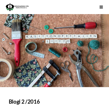
Siirry
Käsityönopettajien Liitto
Haku
sivun
sisältöön
Blogi 2 /2016