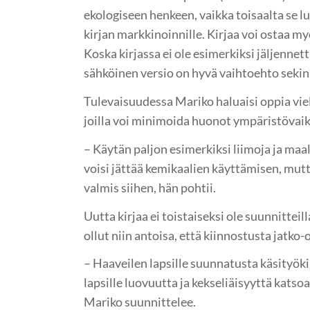
ekologiseen henkeen, vaikka toisaalta se 
kirjan markkinoinnille. Kirjaa voi ostaa my
Koska kirjassa ei ole esimerkiksi jäljennet
sähköinen versio on hyvä vaihtoehto sekin
Tulevaisuudessa Mariko haluaisi oppia vie
joilla voi minimoida huonot ympäristövai
– Käytän paljon esimerkiksi liimoja ja maal
voisi jättää kemikaalien käyttämisen, mutta
valmis siihen, hän pohtii.
Uutta kirjaa ei toistaiseksi ole suunnitteil
ollut niin antoisa, että kiinnostusta jatko-
– Haaveilen lapsille suunnatusta käsityökir
lapsille luovuutta ja kekseliäisyyttä katsoa
Mariko suunnittelee.