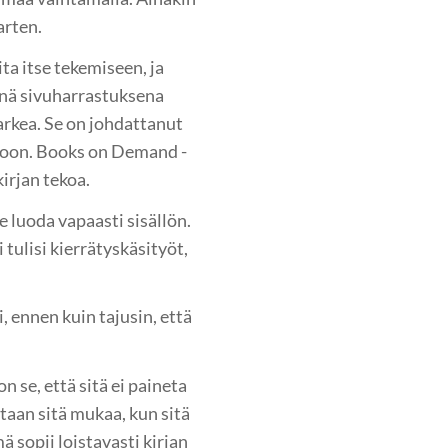
arten.
ta itse tekemiseen, ja
enä sivuharrastuksena
rkea. Se on johdattanut
ekoon. Books on Demand -
kirjan tekoa.
e luoda vapaasti sisällön.
 tulisi kierrätyskäsityöt,
, ennen kuin tajusin, että
on se, että sitä ei paineta
taan sitä mukaa, kun sitä
 sopii loistavasti kirjan