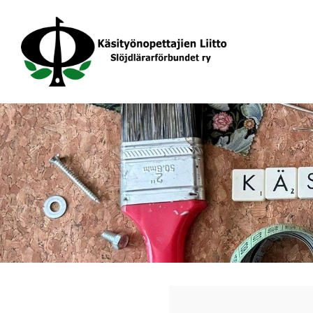
Siirry
sivun
sisältöön
Käsityönopettajien Liitto