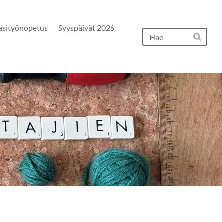
äsityönopetus
Syyspäivät 2026
Hak
Hae