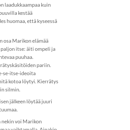
 on laadukkaampaa kuin
puuvilla kestää
des huomaa, että kyseessä
nen osa Marikon elämää
aljon itse: äiti ompeli ja
uontevaa puuhaa.
rätyskäsitöiden pariin.
e-se-itse-ideoita
mitä kotoa löytyi. Kierrätys
n silmin.
isen jälkeen löytää juuri
o tuumaa.
 nekin voi Marikon
maa vaihtamalla. Ainakin