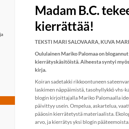
Madam B.C. tekee 
kierrättää!
ja
TEKSTI MARI SALOVAARA, KUVA MA
Oululainen Mariko Palomaa on blogannut v
kierrätyskäsitöistä. Aiheesta syntyi myös
kirja.
Koiran sadetakki rikkoontuneen sateenvar
laskimen näppäimistä, tasohyllykkö vhs-ka
blogin kirjoittajalla Mariko Palomaalla ideo
päivittyy usein. Ompelua, askartelua, vaatt
pääosin kierrätetystä materiaalista. Ekolo
arvo, ja kierrätys yksi blogin pääteemoista