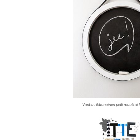
Vanha rikkonainen peili muuttui li