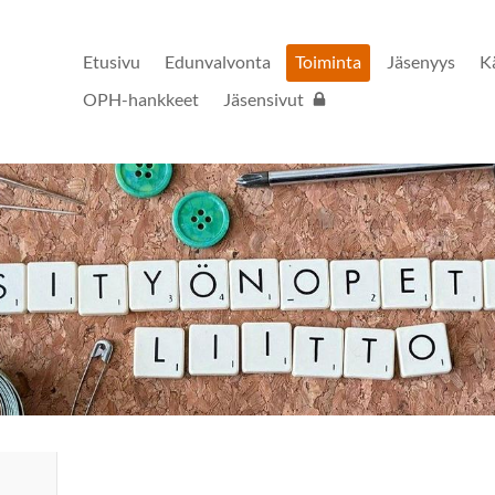
Etusivu
Edunvalvonta
Toiminta
Jäsenyys
K
OPH-hankkeet
Jäsensivut