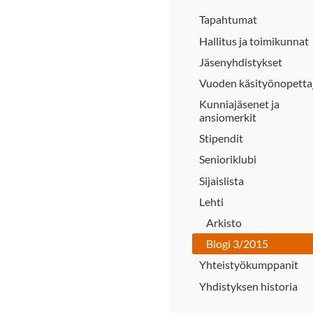
Tapahtumat
Hallitus ja toimikunnat
Jäsenyhdistykset
Vuoden käsityönopetta
Kunniajäsenet ja
ansiomerkit
Stipendit
Senioriklubi
Sijaislista
Lehti
Arkisto
Blogi 3/2015
Yhteistyökumppanit
Yhdistyksen historia