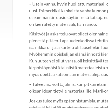
– Usein vanha, hyvin huollettu materiaali
uusi. Esimerkiksi kankaista vanha kunnon 
useammankin uusiokäytön, eikä katsoja e
on kierrätetty materiaali, hän sanoo.
Käsityöt ja askartelu ovat olleet olennai
pienestä pitäen. Lapsuudenkodissa tehtiin p
isä nikkaroi, ja askartelu oli lapsellekin l
Myöhemmin opiskelijan elämä innosti kier
Kun uuteen ei ollut varaa, oli keksittävä te
kirppislöydöistä tai niistä materiaaleista 
myös opettaa katsomaan materiaaleja uusi
– Tulee aina voittajafiilis, kun pitkän etsim
oikean idean tietylle materiaalille, Marik
Joskus tulee myös epäonnistumisia, mutta
mielestä kääntää onnistumiseen suunnitel