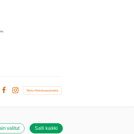
Tehty Yhdistysavaimella
Facebook
Instagram
ain valitut
Salli kaikki