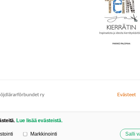
löjdlärarförbundet ry
Evästeet
ästeitä.
Lue lisää evästeistä.
stointi
Markkinointi
Salli v