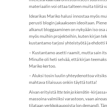
materiaalin voi ottaa talteen muita töitä v
Idearikas Mariko halusi innostaa myös mui
perusti blogin jakaakseen ideoitaan. Pien
alkanut bloggaaminen on nykyään iso osa a
myös muihin projekteihin, kuten kirjan t
kustantamo tarjosi yhteistyötä ja ehdotti 
– Kustantamo asetti raamit, mutta sain its
Minulle oli heti selvää, että kirjan teemaksi
Mariko kertoo.
– Aluksi tosin luulin yhteydenottoa vitsiksi
mahtava tilaisuus onkin täyttä totta!
Aivan erityistä
Itte tein ja kierrätin
-kirjassa 
massoina valmiiksi varastoon, vaan ainoas
tilataan verkkokaupoista (on demand). Tämä