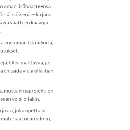
luo oman lisähaasteensa
ös sähköisenä e-kirjana.
täviä vaatteen kaavoja,
.
lä enemmän tekniikoita,
kutukset.
eja. Olisi mahtavaa, jos
 en taida vielä olla ihan
la, mutta kirjaprojekti on
osaan voisi ollakin.
jasta, joka opettaisi
 materiaa toisin silmin,