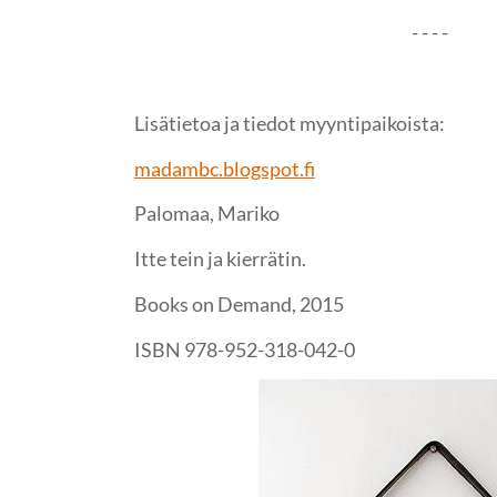
- - - -
Lisätietoa ja tiedot myyntipaikoista:
madambc.blogspot.fi
Palomaa, Mariko
Itte tein ja kierrätin.
Books on Demand, 2015
ISBN 978-952-318-042-0