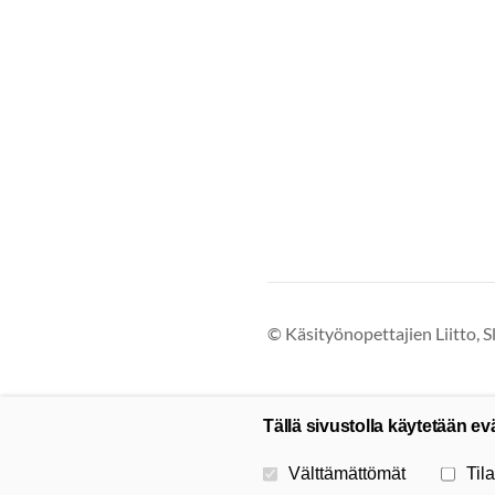
©
Käsityönopettajien Liitto, S
Tällä sivustolla käytetään ev
Valitse käytettävät evästeet
Välttämättömät
Tila