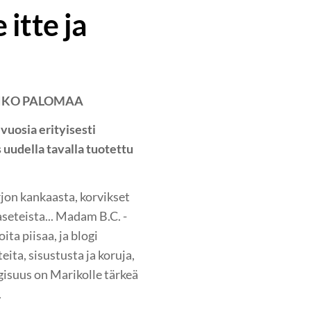
itte ja
RIKO PALOMAA
uosia erityisesti
 uudella tavalla tuotettu
jon kankaasta, korvikset
seteista... Madam B.C. -
ita piisaa, ja blogi
eita, sisustusta ja koruja,
gisuus on Marikolle tärkeä
.